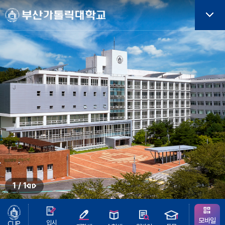
주메뉴로 가기
본문으로 가기
하단으로 가기
버튼
1
/
1
정
이
지
전
버
모바일
입시
CUP