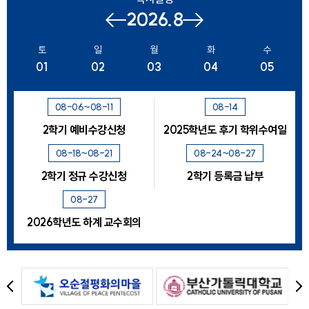
2026.8
이전
다음
달
달
토
일
월
화
수
01
02
03
04
05
08-06~08-11
08-14
2학기 예비수강신청
2025학년도 후기 학위수여일
08-18~08-21
08-24~08-27
2학기 정규 수강신청
2학기 등록금 납부
08-27
2026학년도 하계 교수회의
이
다