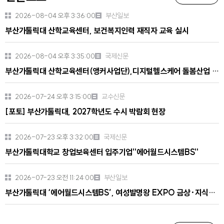
버
버
2026-08-04 오후 3:36:00
부산일보
튼
튼
부산가톨릭대 산학교육센터, 보건복지인력 재직자 교육 실시
2026-08-04 오후 3:35:00
국제신문
부산가톨릭대 산학교육센터(앵커사업단),디지털헬스케어 돌봄산업 기반 보건복지인력 재직자 교육 실시
2026-07-24 오후 3:15:00
교수신문
[포토] 부산가톨릭대, 2027학년도 수시 박람회 현장
2026-07-23 오후 3:32:00
국제신문
부산가톨릭대학교 창업보육센터 입주기업''에어월드시스템BS''
2026-07-23 오전 11:24:00
부산일보
부산가톨릭대 ‘에어월드시스템BS’, 여성발명왕 EXPO 금상·지식재산처장상