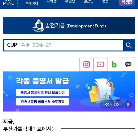
재학생
수험생
일반인
동문
학생증
MENU
홈페이지
튼
발전기금
(Development Fund)
검색
CUP
버튼
인
유
네
카
스
튜
이
카
타
브
버
오
그
블
채
램
로
널
4
·
11
그
정
이
다
지
전
음
지금.
버
버
부산가톨릭대학교에서는
튼
튼