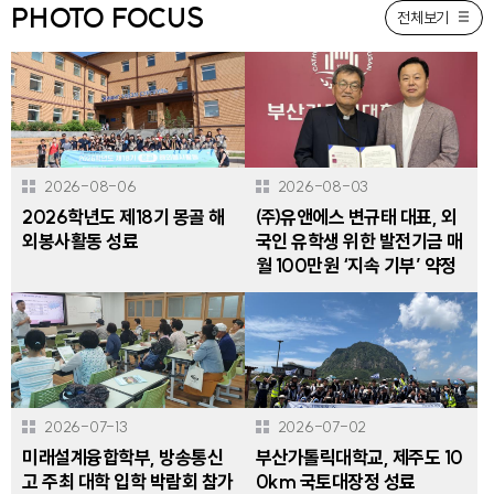
PHOTO FOCUS
전체보기
2026-08-06
2026-08-03
2026학년도 제18기 몽골 해
㈜유앤에스 변규태 대표, 외
외봉사활동 성료
국인 유학생 위한 발전기금 매
월 100만원 ‘지속 기부’ 약정
2026-07-13
2026-07-02
미래설계융합학부, 방송통신
부산가톨릭대학교, 제주도 10
고 주최 대학 입학 박람회 참가
0km 국토대장정 성료