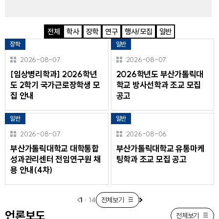
전체
학사
장학
연구
행사/모집
일반
전
장학
일반
체
2026-08-07
2026-08-07
[임상병리학과] 2026학년
2026학년도 부산가톨릭대
도 2학기 국가근로장학생 모
학교 방사선학과 조교 모집
집 안내
공고
일반
일반
2026-08-07
2026-08-06
부산가톨릭대학교 대학통합
부산가톨릭대학교 유통마케
성과관리센터 전임연구원 채
팅학과 조교 모집 공고
용 안내(4차)
1
·
14
전체보기
이
다
언론보도
전체보기
전
음