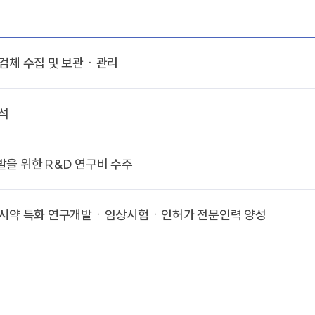
상검체 수집 및 보관ㆍ관리
분석
을 위한 R&D 연구비 수주
 시약 특화 연구개발ㆍ임상시험ㆍ인허가 전문인력 양성