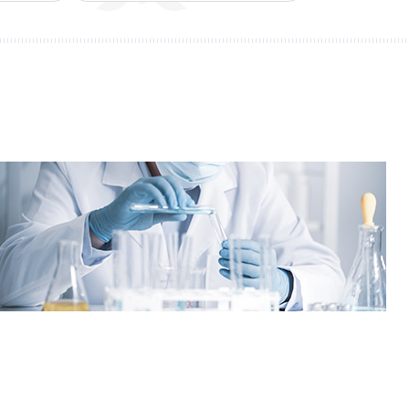
회사연구소
산학협력단
산학협력센터
보동영상
현장실습지원센터
공동기기센터
기업지원센터
보동영상
부산가톨릭상담센터
라파엘노인데이케어센터
언어청각임상센터
호스피스완화케어센터
AI융합센터
방사선능분석센터
진단검사연구센터
체외진단의료기기 실증지원센터
전문방사선사교육센터
치과기술혁신센터
적정기술연구소
인권성평등센터
KS바이오분석센터
사상여성인력개발센터
부산강서구정신건강복지센터
새창열림
복이음센터