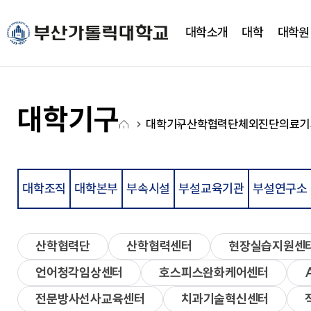
주메뉴로 가기
본문으로 가기
하단으로 가기
대학소개
대학
대학원
대학소개
대학
대학기구
캠퍼스생활
CUP광장
국고사업
총장실
간호대학
대학조직
학사정보
CUP 광장
대학혁신지원사업(CUP
대학기구
홈
새로운 도전을 향한 걸음에
새로운 도전을 향한 걸음에
새로운 도전을 향한 걸음에
새로운 도전을 향한 걸음에
새로운 도전을 향한 걸음에
새로운 도전을 향한 걸음에
대학기구
산학협력단
체외진단의료기
약력
간호학과
학사일정
학생행사
아
발맞춰 함께하는 대학교
발맞춰 함께하는 대학교
발맞춰 함께하는 대학교
발맞춰 함께하는 대학교
발맞춰 함께하는 대학교
발맞춰 함께하는 대학교
취임사
노인복지보건학과
학사정보시스템
FAQ
이
통합인재양성관리시스템
Q&A
LXP
자유게시판
콘
학사안내
언론영상게시판
대학조직
대학본부
부속시설
부설교육기관
부설연구소
비교과가이드북
학교상징
비교과 월별 계획
온라인 서식
심볼마크
사회과학대학
산학협력단
산학협력센터
현장실습지원센
전용컬러
로고타입
언어청각임상센터
호스피스완화케어센터
시그니처
경영학과
앰블램
유통마케팅학과
UI메뉴얼
경영정보학과
전문방사선사교육센터
치과기술혁신센터
부설연구소
학교상징
사회복지학과