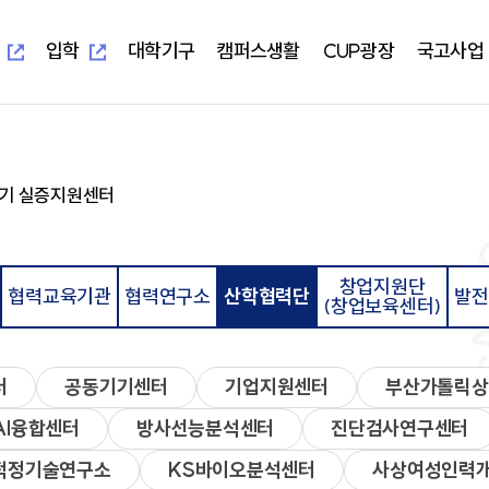
새
새
창
창
열
열
입학
대학기구
캠퍼스생활
CUP광장
국고사업
림
림
새창열림
새창열림
-UIS)
개교 기념 사업
보건과학대학
대학본부
학생편의정보안내
알립니다
지역혁신중심 대학지원체계(RISE)
대학이
학사학
부속시
학생자
기 실증지원센터
임상병리학과
교무처
학생생활교육관(기숙사)
일반공지
교육 헌
임상병
중앙도서
총학생
물리치료학과
학생처
식당&매점
학사공지
대학이
물리치
정보전
동아리
방사선학과
기획처
식단표
장학공지
중장기 
방사선
신문사
치기공학과
사무처
CUP GYM
행사모집
특성화
치기공
방송국
창업지원단
병원경영학과
교목처
인터넷증명발급
언론보도
병원경
학생생
협력교육기관
협력연구소
산학협력단
발전
(창업보육센터)
언어청각치료학과
입학처
국제학생증발급신청
포토포커스
예비군
규정집
대학요
산업안전보건학과
국제교류처
서울디지털대학교
취업정보
성서교
연구처
Office 365
연구정보
학생상
개인정보 목적 외 이용 및 제3자
터
교양대학
자율전
제공
교수학
터
공동기기센터
기업지원센터
부산가톨릭상
건강증
진로취
AI융합센터
방사선능분석센터
진단검사연구센터
인성교양학부
자율전
적정기술연구소
KS바이오분석센터
사상여성인력
협력교육기관
협력연