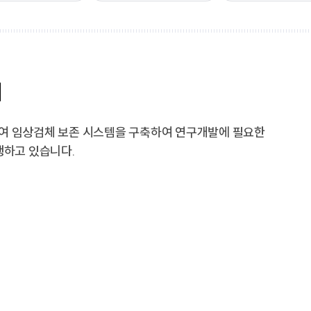
음악교육원
부산교
부산가톨릭신학원
찾아오시는길
학교홍
교통안내
학교홍
개
캠퍼스 맵
여 임상검체 보존 시스템을 구축하여 연구개발에 필요한
행하고 있습니다.
새창열림
새창열림
발전협의회사무국
비서실
새창열림
대학통합성과관리센터
중독회