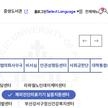
새
창
열
알
144
중앙도서관
전체메뉴
Select Language
홈
로그인
찾
림
림
기
새창열
념
위특별과정(야간)
설
치기구
고교교육기여대학지원사업
연혁/발전사
응용과학대학
부설교육기관
인터넷증명발급
이
다
PREV
NEXT
전
음
장
리학과
관(사피엔스관)
회
2010년대 ~ 현재
환경공학과
평생교육원
념
료학과
산원
연합회
2000년대 ~ 2009
환경행정학과
국제교육원
메
메
발전 계획
학과
1990 ~ 1999
컴퓨터공학과
뉴
뉴
계획
학과
1960 ~ 1989
소프트웨어학과
영학과
활교육관
컴퓨터정보공학과
협의회사무국
비서실
인권성평등센터
사회공헌단
대학통합
로
로
대대
소방방재학과
새창열
람
학교법인성모학원
육원
이
이
담·장애소수학생지원센
동
동
공학부
습개발센터
담센터
라파엘노인데이케어센터
진센터
창업지원센터
체외진단의료기기 실증지원센터
공학부
개발센터
부산강서구정신건강복지센터
구소
산학협력단