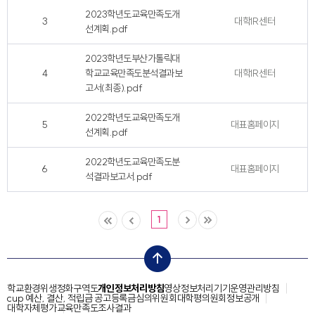
2023학년도교육만족도개
3
대학IR센터
선계획.pdf
2023학년도부산가톨릭대
4
학교교육만족도분석결과보
대학IR센터
고서(최종).pdf
2022학년도교육만족도개
5
대표홈페이지
선계획.pdf
2022학년도교육만족도분
6
대표홈페이지
석결과보고서.pdf
1
top
학교환경위생정화구역도
개인정보처리방침
영상정보처리기기운영관리방침
cup 예산, 결산, 적립금 공고
등록금심의위원회
대학평의원회
정보공개
대학자체평가
교육만족도조사결과