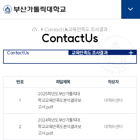
주메뉴로 가기
본문으로 가기
하단으로 가기
버튼
ContactUs
교육만족도 조사결과
ContactUs
홈
ContactUs
교육만족도 조사결과
아
이
콘
번호
파일제목
작성자
2025학년도부산가톨릭대
1
학교교육만족도분석결과보
대학IR센터
고서.pdf
2024학년도부산가톨릭대
2
학교교육만족도분석결과보
대학IR센터
고서.pdf