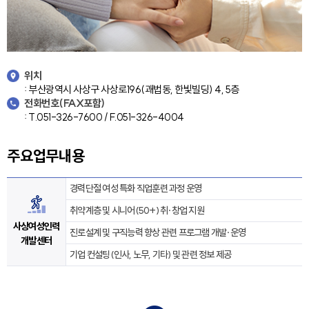
위치
: 부산광역시 사상구 사상로196(괘법동, 한빛빌딩) 4, 5층
전화번호(FAX포함)
: T.051-326-7600 / F.051-326-4004
주요업무내용
경력단절 여성 특화 직업훈련 과정 운영
취약계층 및 시니어(50+) 취·창업 지원
사상여성인력
진로설계 및 구직능력 향상 관련 프로그램 개발·운영
개발센터
기업 컨설팅(인사, 노무, 기타) 및 관련 정보 제공