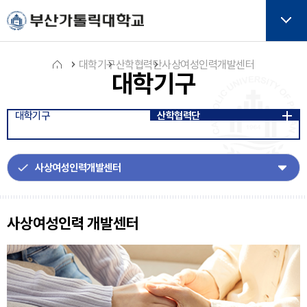
주메뉴로 가기
본문으로 가기
하단으로 가기
버튼
대학기구
산학협력단
사상여성인력개발센터
대학기구
홈
대학기구
산학협력단
아
이
콘
사상여성인력 개발센터