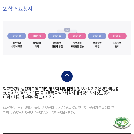
2. 학과 요청시
top
학교환경위생정화구역도
개인정보처리방침
영상정보처리기기운영관리방침
cup 예산, 결산, 적립금 공고
등록금심의위원회
대학평의원회
정보공개
대학자체평가
교육만족도조사결과
(46252) 부산광역시 금정구 오륜대로 57 (부곡3동 9번지) 부산가톨릭대학교
TEL : 051-515-5811~5
FAX : 051-514-1576