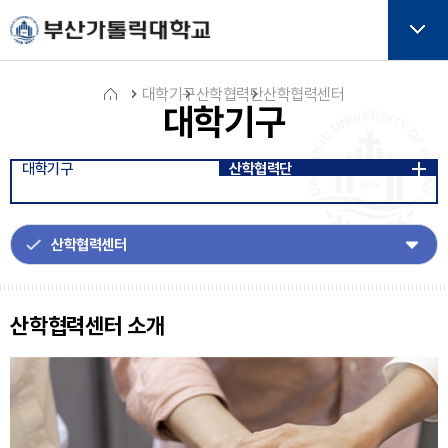
주메뉴로 가기
본문으로 가기
하단으로 가기
버튼
대학기구
산학협력단
산학협력센터
대학기구
홈
대학기구
산학협력단
아
이
콘
산학협력센터 소개