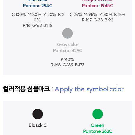
Pantone 294C
Pantone 1945C
C:100%
M:80%
Y:20%
K:2
C:25%
M:95%
Y:40%
K:15%
0%
R:167
G:38
B:92
R:16
G:63
B:116
Gray color
Pantone 429C
K:40%
R:168
G:169
B:173
컬러적용 심볼마크 :
Apply the symbol color
Blasck C
Green
Pantone 362C