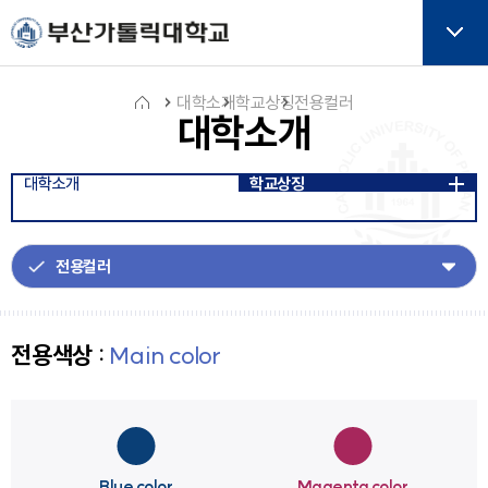
주메뉴로 가기
본문으로 가기
하단으로 가기
버튼
대학소개
학교상징
전용컬러
대학소개
홈
대학소개
학교상징
아
이
콘
전용색상 :
Main color
Blue color
Magenta color