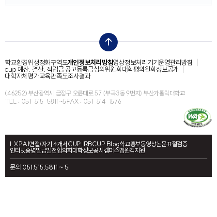
top
학교환경위생정화구역도
개인정보처리방침
영상정보처리기기운영관리방침
cup 예산, 결산, 적립금 공고
등록금심의위원회
대학평의원회
정보공개
대학자체평가
교육만족도조사결과
(46252) 부산광역시 금정구 오륜대로 57 (부곡3동 9번지) 부산가톨릭대학교
TEL : 051-515-5811~5
FAX : 051-514-1576
LXP
AI면접/자기소개서
CUP IRB
CUP Blog
학교홍보동영상
논문표절검증
인터넷증명발급
발전협의회
대학정보공시
캠퍼스맵
원격지원
문의 051.515.5811 ~ 5