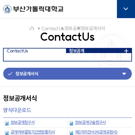
주메뉴로 가기
본문으로 가기
하단으로 가기
버튼
ContactUs
정보공개
정보공개서식
ContactUs
홈
ContactUs
정보공개
아
이
콘
정보공개서식
양식다운로드
정보공개청구서
정보공개구술청구서
공개여부결정기간연장통지서
제3자의견서(비공개요청서)