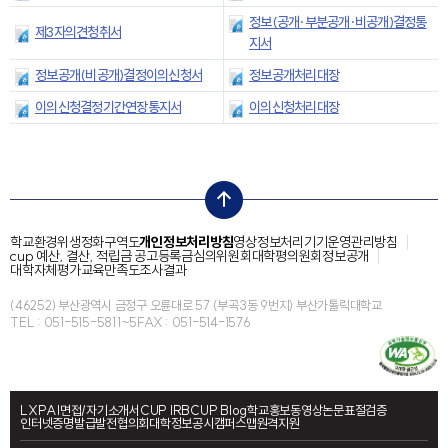
정보(공개·부분공개·비공개)결정통
제3자의견청취서
지서
정보공개(비공개)결정이의신청서
정보공개처리대장
이의신청결정기간연장통지서
이의신청처리대장
top
학교환경위생정화구역도
개인정보처리방침
영상정보처리기기운영관리방침
cup 예산, 결산, 적립금 공고
등록금심의위원회
대학평의원회
정보공개
대학자체평가
교육만족도조사결과
(46252) 부산광역시 금정구 오륜대로 57 (부곡3동 9번지) 부산가톨릭대학교
TEL : 051-515-5811~5
FAX : 051-514-1576
LXP
AI면접/자기소개서
CUP IRB
CUP Blog
학교홍보동영상
논문표절검증
인터넷증명발급
발전협의회
대학정보공시
캠퍼스맵
원격지원