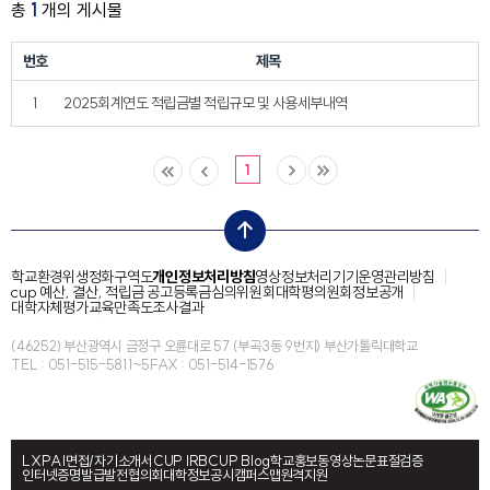
총
1
개의 게시물
번호
제목
1
2025회계연도 적립금별 적립규모 및 사용세부내역
1
top
학교환경위생정화구역도
개인정보처리방침
영상정보처리기기운영관리방침
cup 예산, 결산, 적립금 공고
등록금심의위원회
대학평의원회
정보공개
대학자체평가
교육만족도조사결과
(46252) 부산광역시 금정구 오륜대로 57 (부곡3동 9번지) 부산가톨릭대학교
TEL : 051-515-5811~5
FAX : 051-514-1576
LXP
AI면접/자기소개서
CUP IRB
CUP Blog
학교홍보동영상
논문표절검증
인터넷증명발급
발전협의회
대학정보공시
캠퍼스맵
원격지원