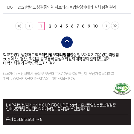
108
2021학년도 성평등인권 서포터즈 불법촬영카메라 설치 점검 결과
1
2
3
4
5
6
7
8
9
10
top
학교환경위생정화구역도
개인정보처리방침
영상정보처리기기운영관리방침
cup 예산, 결산, 적립금 공고
등록금심의위원회
대학평의원회
정보공개
대학자체평가
교육만족도조사결과
(46252) 부산광역시 금정구 오륜대로 57 (부곡3동 9번지) 부산가톨릭대학교
TEL : 051-515-5811~5
FAX : 051-514-1576
LXP
AI면접/자기소개서
CUP IRB
CUP Blog
학교홍보동영상
논문표절검증
인터넷증명발급
발전협의회
대학정보공시
캠퍼스맵
원격지원
문의 051.515.5811 ~ 5