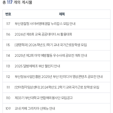
총
117
개의 게시물
번호
제목
117
부산경찰청 사이버명예경찰 누리캅스 모집 안내
116
2026년 제8회 교육 공공데이터 AI 활용대회
115
[경영학과] 2026학년도 1학기 교내 국가근로장학생 모집
114
2025년 제2회 마약 예방활동 우수사례 공모전 개최 안내
113
2025 달밤에체조 부산 챌린지 안내
112
부산정보사업진흥원 2025년 부산 1인미디어 영상콘텐츠 공모전 안내
111
[언어청각임상센터] 2024학년도 2학기 교외국가근로 장학생 모집
110
제33기 부산대학교 연합해외봉사단 모집공고
109
교내 카페 그라치아 신메뉴 안내