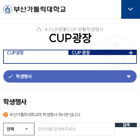
주메뉴로 가기
본문으로 가기
하단으로 가기
버튼
CUP광장
CUP 광장
학생행사
CUP광장
홈
CUP광장
CUP 광장
아
이
콘
학생행사
부산가톨릭대학교의
학생행사
게시판 입니다.
검색