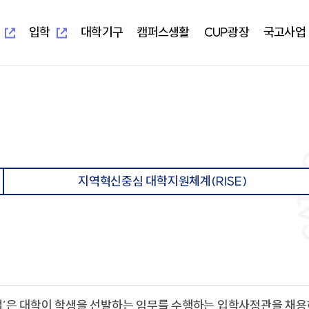
새
새
창
창
열
열
입학
대학기구
캠퍼스생활
CUP광장
국고사업
림
림
새창열림
새창열림
-UIS)
개교 기념 사업
보건과학대학
대학본부
학생편의정보안내
알립니다
지역혁신중심 대학지원체계(RISE)
대학이
학사학
부속시
학생자
임상병리학과
교무처
학생생활교육관(기숙사)
일반공지
교육 헌
임상병
중앙도서
총학생
물리치료학과
학생처
식당&매점
학사공지
대학이
물리치
정보전
동아리
방사선학과
기획처
식단표
장학공지
중장기 
방사선
신문사
치기공학과
사무처
CUP GYM
행사모집
특성화
치기공
방송국
지역혁신중심 대학지원체계(RISE)
병원경영학과
교목처
인터넷증명발급
언론보도
병원경
학생생
언어청각치료학과
입학처
국제학생증발급신청
포토포커스
예비군
규정집
대학요
산업안전보건학과
국제교류처
서울디지털대학교
취업정보
성서교
연구처
Office 365
연구정보
학생상
개인정보 목적 외 이용 및 제3자
터
교양대학
자율전
제공
교수학
건강증
진로취
인성교양학부
자율전
협력교육기관
협력연
’은 대학이 학생을 선발하는 임무를 수행하는 입학사정관을 채