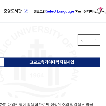
새
창
열
알
145
중앙도서관
전체메뉴
Select Language
홈
로그인
찾
림
림
기
새창열
념
위특별과정(야간)
설
치기구
고교교육기여대학지원사업
연혁/발전사
응용과학대학
부설교육기관
인터넷증명발급
이
다
PREV
NEXT
전
음
장
리학과
관(사피엔스관)
회
2010년대 ~ 현재
환경공학과
평생교육원
념
료학과
산원
연합회
2000년대 ~ 2009
환경행정학과
국제교육원
메
메
발전 계획
학과
1990 ~ 1999
컴퓨터공학과
뉴
뉴
계획
학과
1960 ~ 1989
소프트웨어학과
고교교육기여대학지원사업
영학과
활교육관
컴퓨터정보공학과
로
로
대대
소방방재학과
새창열
람
학교법인성모학원
육원
이
이
담·장애소수학생지원센
동
동
공학부
습개발센터
진센터
창업지원센터
공학부
구소
산학협력단
용하여 대입전형에 활용함으로써 성적위주의 획일적 선발을