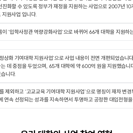
진화할 수 있도록 정부가 재정을 지원하는 사업으로 2007년 10
음악교육원
부산교
 지원사업 입니다.
부산가톨릭신학원
찾아오시는길
학교홍
이름이 ‘입학사정관 역량강화사업’으로 바뀌어 66개 대학을 지원하
교통안내
학교홍
캠퍼스 맵
육 정상화 기여대학 지원사업’으로 사업 내용이 전면 개편되었습니다
 데 중점을 두었으며, 65개 대학에 약 600억 원을 지원했습니
습니다.
’를 제외하고 ‘고교교육 기여대학 지원사업’으로 명칭이 재차 변경
새창열림
새창열림
발전협의회사무국
비서실
업에 연속 선정되는 성과를 지속하면서 투명하고 공정한 대입전형을
새창열림
대학통합성과관리센터
중독회