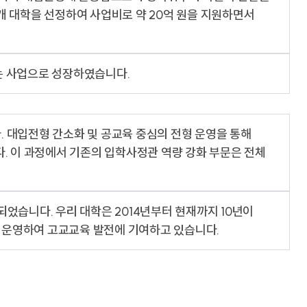
개 대학을 선정하여 사업비로 약 20억 원을 지원하면서
회사연구소
산학협력단
산학협력센터
보동영상
현장실습지원센터
공동기기센터
는 사업으로 성장하였습니다.
기업지원센터
보동영상
부산가톨릭상담센터
라파엘노인데이케어센터
언어청각임상센터
호스피스완화케어센터
. 대입전형 간소화 및 공교육 중심의 전형 운영을 통해
AI융합센터
방사선능분석센터
다. 이 과정에서 기존의 입학사정관 역량 강화 부문은 전체
진단검사연구센터
체외진단의료기기 실증지원센터
전문방사선사교육센터
치과기술혁신센터
적정기술연구소
되었습니다. 우리 대학은 2014년부터 현재까지 10년이
인권성평등센터
KS바이오분석센터
 운영하여 고교교육 발전에 기여하고 있습니다.
사상여성인력개발센터
부산강서구정신건강복지센터
새창열림
복이음센터