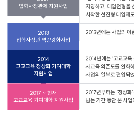
교가
사회복지상담심리학과
입학사정관제 지원사업
지양하고, 대입전형을 선
상담심리학과
간호과학연구소
시작한 선진형 대입제도
글로벌한국학부
보건과학연구소
교내전화번호
미래설계융합학부
병원경영컨설팅연구소
응용과학연구소
2013년에는 사업의 
경영사회복지연구소
2013
행정부서
인문학연구소
대학/학과
입학사정관 역량강화사업
신앙과삶연구소
기타
대학중점융합연구소
교양교육연구소
2014년에는 ‘고교교
2014
고교교육 정상화 기여대학
사교육 의존도를 완화하는
지원사업
사업의 일부로 편입되었
2017년부터는 ‘정상화
창업지원단
2017 ~ 현재
(창업보육센터)
고교교육 기여대학 지원사업
넘는 기간 동안 본 사
사회공헌단