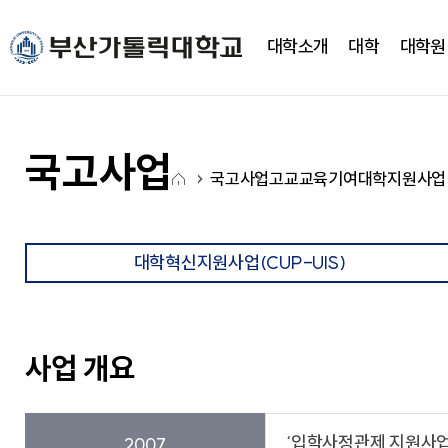
주메뉴로 가기
본문으로 가기
하단으로 가기
대학소개
대학
대학원
대학소개
대학
대학기구
캠퍼스생활
CUP광장
국고사업
총장실
간호대학
대학조직
학사정보
CUP 광장
대학혁신지원사업(CUP
국고사업
홈
새로운 도전을 향한 걸음에
새로운 도전을 향한 걸음에
새로운 도전을 향한 걸음에
새로운 도전을 향한 걸음에
새로운 도전을 향한 걸음에
새로운 도전을 향한 걸음에
국고사업
고교교육기여대학지원사업
약력
간호학과
학사일정
학생행사
아
발맞춰 함께하는 대학교
발맞춰 함께하는 대학교
발맞춰 함께하는 대학교
발맞춰 함께하는 대학교
발맞춰 함께하는 대학교
발맞춰 함께하는 대학교
취임사
노인복지보건학과
학사정보시스템
FAQ
이
통합인재양성관리시스템
Q&A
LXP
자유게시판
콘
대학혁신지원사업(CUP-UIS)
학사안내
언론영상게시판
비교과가이드북
학교상징
비교과 월별 계획
온라인 서식
심볼마크
사회과학대학
전용컬러
사업 개요
로고타입
시그니처
경영학과
앰블램
유통마케팅학과
UI메뉴얼
경영정보학과
부설연구소
‘입학사정관제 지원사업
2007
학교상징
사회복지학과