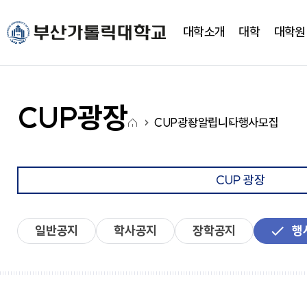
주메뉴로 가기
본문으로 가기
하단으로 가기
대학소개
대학
대학원
대학소개
대학
대학기구
캠퍼스생활
CUP광장
국고사업
총장실
간호대학
대학조직
학사정보
CUP 광장
대학혁신지원사업(CUP
CUP광장
홈
새로운 도전을 향한 걸음에
새로운 도전을 향한 걸음에
새로운 도전을 향한 걸음에
새로운 도전을 향한 걸음에
새로운 도전을 향한 걸음에
새로운 도전을 향한 걸음에
CUP광장
알립니다
행사모집
약력
간호학과
학사일정
학생행사
아
발맞춰 함께하는 대학교
발맞춰 함께하는 대학교
발맞춰 함께하는 대학교
발맞춰 함께하는 대학교
발맞춰 함께하는 대학교
발맞춰 함께하는 대학교
취임사
노인복지보건학과
학사정보시스템
FAQ
이
통합인재양성관리시스템
Q&A
LXP
자유게시판
콘
CUP 광장
학사안내
언론영상게시판
비교과가이드북
학교상징
비교과 월별 계획
온라인 서식
일반공지
학사공지
장학공지
행
심볼마크
사회과학대학
전용컬러
로고타입
시그니처
경영학과
앰블램
유통마케팅학과
UI메뉴얼
경영정보학과
부설연구소
학교상징
사회복지학과