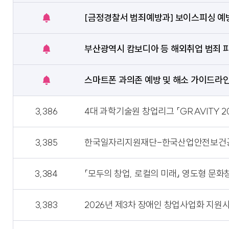
지
콘
아
[금정경찰서 범죄예방과] 보이스피싱 예
공
이
지
콘
아
부산광역시 캄보디아 등 해외취업 범죄 피
공
이
지
콘
아
스마트폰 과의존 예방 및 해소 가이드라
공
이
지
콘
아
3,386
4대 과학기술원 창업리그 「GRAVITY 2
이
콘
3,385
한국일자리지원재단-한국산업안전보건공단
3,384
「모두의 창업, 로컬의 미래」 영도형 문
3,383
2026년 제3차 장애인 창업사업화 지원