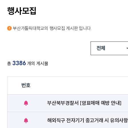
교가
사회복지상담심리학과
행사모집
상담심리학과
간호과학연구소
글로벌한국학부
보건과학연구소
교내전화번호
미래설계융합학부
병원경영컨설팅연구소
응용과학연구소
부산가톨릭대학교의
행사모집
게시판 입니다.
경영사회복지연구소
행정부서
인문학연구소
대학/학과
신앙과삶연구소
기타
대학중점융합연구소
교양교육연구소
3386
총
개의 게시물
번호
창업지원단
(창업보육센터)
부산북부경찰서 [암표매매 예방 안내]
공
사회공헌단
지
아
해외직구 전자기기 중고거래 시 유의사항
공
이