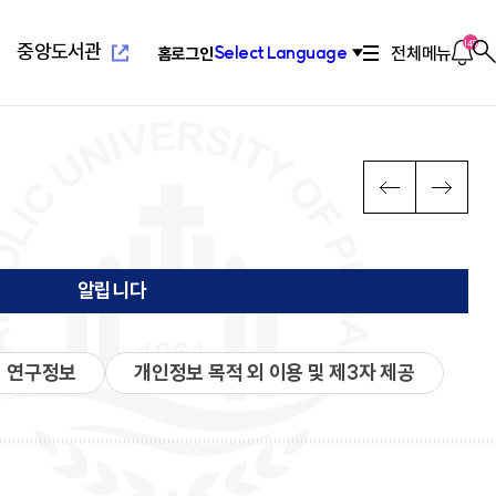
새
창
열
알
145
중앙도서관
전체메뉴
Select Language
홈
로그인
찾
림
림
기
새창열
념
위특별과정(야간)
설
치기구
고교교육기여대학지원사업
연혁/발전사
응용과학대학
부설교육기관
인터넷증명발급
이
다
PREV
NEXT
전
음
장
리학과
관(사피엔스관)
회
2010년대 ~ 현재
환경공학과
평생교육원
념
료학과
산원
연합회
2000년대 ~ 2009
환경행정학과
국제교육원
메
메
발전 계획
학과
1990 ~ 1999
컴퓨터공학과
뉴
뉴
계획
학과
1960 ~ 1989
소프트웨어학과
알립니다
영학과
활교육관
컴퓨터정보공학과
로
로
대대
소방방재학과
새창열
람
학교법인성모학원
육원
이
이
담·장애소수학생지원센
동
동
연구정보
개인정보 목적 외 이용 및 제3자 제공
공학부
습개발센터
진센터
창업지원센터
공학부
구소
산학협력단