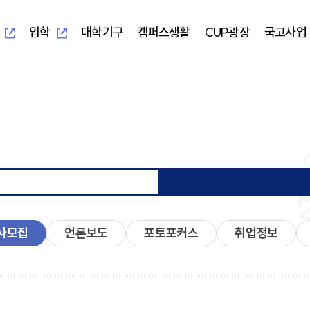
새
새
창
창
열
열
입학
대학기구
캠퍼스생활
CUP광장
국고사업
림
림
새창열림
새창열림
-UIS)
개교 기념 사업
보건과학대학
대학본부
학생편의정보안내
알립니다
지역혁신중심 대학지원체계(RISE)
대학이
학사학
부속시
학생자
임상병리학과
교무처
학생생활교육관(기숙사)
일반공지
교육 헌
임상병
중앙도서
총학생
물리치료학과
학생처
식당&매점
학사공지
대학이
물리치
정보전
동아리
방사선학과
기획처
식단표
장학공지
중장기 
방사선
신문사
치기공학과
사무처
CUP GYM
행사모집
특성화
치기공
방송국
병원경영학과
교목처
인터넷증명발급
언론보도
병원경
학생생
언어청각치료학과
입학처
국제학생증발급신청
포토포커스
예비군
규정집
대학요
산업안전보건학과
국제교류처
서울디지털대학교
취업정보
성서교
연구처
Office 365
연구정보
학생상
개인정보 목적 외 이용 및 제3자
터
사모집
언론보도
포토포커스
취업정보
교양대학
자율전
제공
교수학
건강증
진로취
인성교양학부
자율전
협력교육기관
협력연