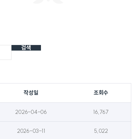
회사연구소
산학협력단
산학협력센터
보동영상
현장실습지원센터
공동기기센터
기업지원센터
보동영상
부산가톨릭상담센터
라파엘노인데이케어센터
검색
언어청각임상센터
호스피스완화케어센터
AI융합센터
방사선능분석센터
진단검사연구센터
체외진단의료기기 실증지원센터
전문방사선사교육센터
치과기술혁신센터
작성일
조회수
적정기술연구소
인권성평등센터
KS바이오분석센터
사상여성인력개발센터
부산강서구정신건강복지센터
2026-04-06
16,767
새창열림
복이음센터
2026-03-11
5,022