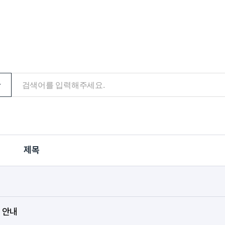
음악교육원
부산교
부산가톨릭신학원
찾아오시는길
학교홍
교통안내
학교홍
캠퍼스 맵
제목
새창열림
새창열림
발전협의회사무국
비서실
새창열림
대학통합성과관리센터
중독회
 안내