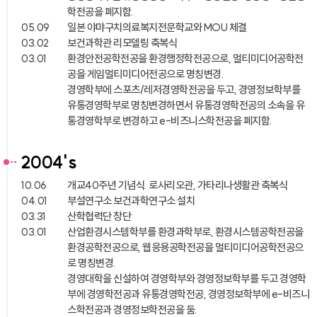
학전공을 폐지함.
05.09
일본 야먀구치의료복지전문학교와 MOU 체결
03.02
보건과학관 리모델링 축복식
03.01
환경안전공학전공을 환경행정학전공으로, 멀티미디어공학전
공을 게임멀티미디어전공으로 명칭변경.
경영학부에 스포츠/레저경영학전공을 두고, 경영정보학부를
유통경영학부로 명칭변경하면서 유통경영학전공의 소속을 유
통경영학부로 변경하고 e-비즈니스학전공을 폐지함.
2004's
10.06
개교40주년 기념식. 로사리오관, 가타리나생활관 축복식
04.01
부설연구소 보건과학연구소 설치
03.31
산학협력단 창단
03.01
산업환경시스템학부를 환경과학부로, 환경시스템공학전공을
환경공학전공으로, 웹응용공학전공을 멀티미디어공학전공으
로 명칭변경.
경영대학을 신설하여 경영학부와 경영정보학부를 두고 경영학
부에 경영학전공과 유통경영학전공, 경영정보학부에 e-비즈니
스학전공과 경영정보학전공을 둠.