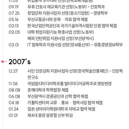
11.03
취업통계 우수대학 선정(한국교육개발원)
09.19
유휴 간호사 재교육기관 선정(노동부) - 간호학과
07.25
창업강좌 지원사업자 선정(중소기업청) - 경영학부
05.16
부산교통공사와 문화ㆍ의료 협약 체결
03.13
한국산업인력공단과 국가기술자격시험장 인증 협약 체결
03.05
대학 취업지원기능 확충사업 선정(노동부)
해외 인턴취업 지원사업 선정(부산광역시)
03.01
IT 접목학과 지원사업 선정(정보통신부) - 유통경영정보학부
2007's
12.27
시민 인문강좌 지원사업자 선정(한국학술진흥재단) - 인문학
연구소
11.06
게임멀티미디어학과를 멀티미디어공학과로 명칭변경
08.08
춘해대학과 학학협정 체결
06.08
부산광역시 경륜공단과 산학 협약 체결
04.18
가톨릭센터와 교류ㆍ홍보ㆍ협력사업 협약 체결
01.24
일본 성마리아학원대학과 자매교 협약 체결
01.01
제4대 총장 윤경철 신부 취임