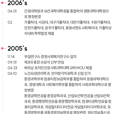
2006's
06.01
간호대학원과 보건과학대학원을 통합하여 생명과학대학원으
로 명칭변경
02.
가톨릭대, 서강대, 대구가톨릭대, 대전가톨릭대, 수원가톨릭대,
인천가톨릭대, 광주가톨릭대, 꽃동네현도사회복지대, 가톨릭상
지대와 학학협정 체결
2005's
11.14
부설연구소 경영사회복지연구소 설치
09.01
제3대 총장 손삼석 신부 연임
06.23
베트남 호치민인문사회과학대학교와 MOU 체결
06.10
노인요양관리학과, 언어청각치료학과 신설 인가
환경과학부와 컴퓨터정보공학부를 통합하여 응용과학대학으
로, 경영대학과 사회복지학부를 통합하여 사회과학대학으로 명
칭변경.
환경공학전공을 환경공학과로, 산업보건학전공을 산업보건학
과로, 환경행정학전공을 환경행정학과로, 컴퓨터공학전공을 컴
퓨터공학과로, 게임멀티미디어전공 게임멀티미디어학과로, 유
통경영학부를 유통경영정보학부로 명칭변경. 영상정보통신공