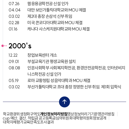
07.26
웹응용공학전공 신설 인가
04.04
대만 보인가톨릭대학교와 MOU 체결
03.02
제2대 총장 손삼석 신부 취임
02.28
미국 콘코디아대학교와 MOU 체결
01.16
캐나다 사스케치원대학교와 MOU 체결
2000's
12.22
창업보육센터 개소
09.01
부설교육기관 평생교육원 설치
08.08
인문사회학부 사회복지학전공, 환경안전공학전공, 인터넷비지
니스학전공 신설 인가
05.19
로마 교황청립 성음악대학과 MOU 체결
03.02
부산가톨릭대학교 초대 총장 정영한 신부 취임. 제1회 입학식
top
학교환경위생정화구역도
개인정보처리방침
영상정보처리기기운영관리방침
cup 예산, 결산, 적립금 공고
등록금심의위원회
대학평의원회
정보공개
대학자체평가
교육만족도조사결과