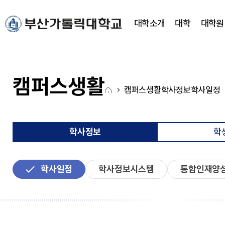
주메뉴로 가기
본문으로 가기
하단으로 가기
대학소개
대학
대학원
대학소개
대학
대학기구
캠퍼스생활
CUP광장
국고사업
총장실
간호대학
대학조직
학사정보
CUP 광장
대학혁신지원사업(CUP
캠퍼스생활
홈
새로운 도전을 향한 걸음에
새로운 도전을 향한 걸음에
새로운 도전을 향한 걸음에
새로운 도전을 향한 걸음에
새로운 도전을 향한 걸음에
새로운 도전을 향한 걸음에
캠퍼스생활
학사정보
학사일정
약력
간호학과
학사일정
학생행사
아
발맞춰 함께하는 대학교
발맞춰 함께하는 대학교
발맞춰 함께하는 대학교
발맞춰 함께하는 대학교
발맞춰 함께하는 대학교
발맞춰 함께하는 대학교
취임사
노인복지보건학과
학사정보시스템
FAQ
이
통합인재양성관리시스템
Q&A
LXP
자유게시판
콘
학사정보
학
학사안내
언론영상게시판
비교과가이드북
학교상징
비교과 월별 계획
온라인 서식
학사일정
학사정보시스템
통합인재양
심볼마크
사회과학대학
전용컬러
로고타입
시그니처
경영학과
앰블램
유통마케팅학과
UI메뉴얼
경영정보학과
부설연구소
학교상징
사회복지학과