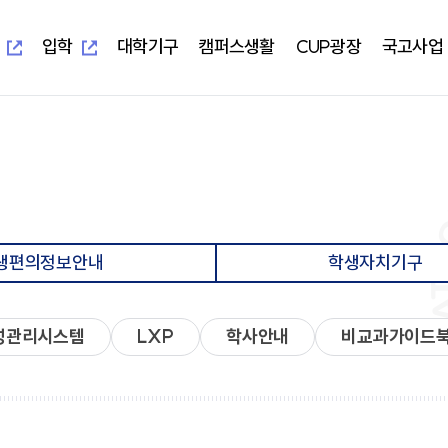
새
새
창
창
열
열
입학
대학기구
캠퍼스생활
CUP광장
국고사업
림
림
새창열림
새창열림
-UIS)
개교 기념 사업
보건과학대학
대학본부
학생편의정보안내
알립니다
지역혁신중심 대학지원체계(RISE)
대학이
학사학
부속시
학생자
임상병리학과
교무처
학생생활교육관(기숙사)
일반공지
교육 헌
임상병
중앙도서
총학생
물리치료학과
학생처
식당&매점
학사공지
대학이
물리치
정보전
동아리
방사선학과
기획처
식단표
장학공지
중장기 
방사선
신문사
치기공학과
사무처
CUP GYM
행사모집
특성화
치기공
방송국
생편의정보안내
학생자치기구
병원경영학과
교목처
인터넷증명발급
언론보도
병원경
학생생
언어청각치료학과
입학처
국제학생증발급신청
포토포커스
예비군
규정집
대학요
산업안전보건학과
국제교류처
서울디지털대학교
취업정보
성서교
연구처
Office 365
연구정보
학생상
개인정보 목적 외 이용 및 제3자
터
성관리시스템
LXP
학사안내
비교과가이드
교양대학
자율전
제공
교수학
건강증
진로취
인성교양학부
자율전
협력교육기관
협력연