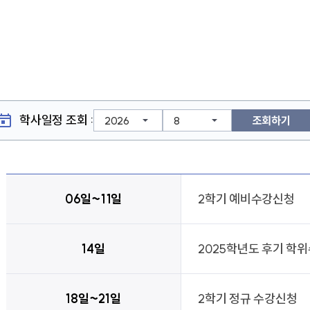
음악교육원
부산교
부산가톨릭신학원
찾아오시는길
학교홍
교통안내
학교홍
캠퍼스 맵
학사일정 조회 :
조회하기
06일~11일
2학기 예비수강신청
새창열림
새창열림
발전협의회사무국
비서실
14일
2025학년도 후기 학
새창열림
대학통합성과관리센터
중독회
18일~21일
2학기 정규 수강신청