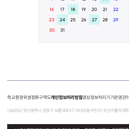
16
17
18
19
20
21
22
23
24
25
26
27
28
29
30
31
학교환경위생정화구역도
개인정보처리방침
영상정보처리기기운영관
(46252) 부산광역시 금정구 오륜대로 57 (부곡3동 9번지) 부산가톨릭대