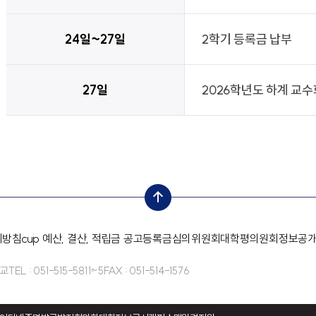
24일~27일
2학기 등록금 납부
27일
2026학년도 하계 교
top
리방침
cup 예산, 결산, 적립금 공고
등록금심의위원회
대학평의원회
정보공
학교
TEL : 051-515-5811~5
FAX : 051-514-1576