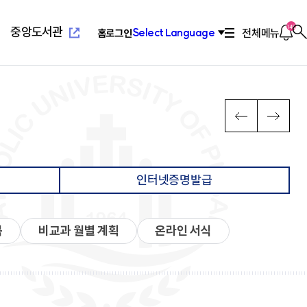
새
창
열
알
145
중앙도서관
전체메뉴
Select Language
홈
로그인
찾
림
림
기
새창열
념
위특별과정(야간)
설
치기구
고교교육기여대학지원사업
연혁/발전사
응용과학대학
부설교육기관
인터넷증명발급
다
PREV
NEXT
음
장
리학과
관(사피엔스관)
회
2010년대 ~ 현재
환경공학과
평생교육원
념
료학과
산원
연합회
2000년대 ~ 2009
환경행정학과
국제교육원
메
발전 계획
학과
1990 ~ 1999
컴퓨터공학과
뉴
계획
학과
1960 ~ 1989
소프트웨어학과
인터넷증명발급
영학과
활교육관
컴퓨터정보공학과
로
대대
소방방재학과
새창열
람
학교법인성모학원
육원
이
담·장애소수학생지원센
동
북
비교과 월별 계획
온라인 서식
공학부
습개발센터
진센터
창업지원센터
공학부
구소
산학협력단