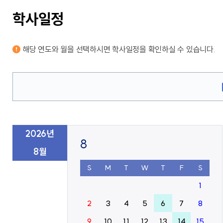
교가
사회복지상담심리학과
학사일정
상담심리학과
간호과학연구소
글로벌한국학부
보건과학연구소
교내전화번호
미래설계융합학부
병원경영컨설팅연구소
응용과학연구소
해당 연도와 월을 선택하시면
학사일정
을 확인하실 수 있습니다.
경영사회복지연구소
행정부서
인문학연구소
대학/학과
신앙과삶연구소
기타
대학중점융합연구소
교양교육연구소
2026년
8
8월
창업지원단
(창업보육센터)
S
M
T
W
T
F
S
1
사회공헌단
2
3
4
5
6
7
8
9
10
11
12
13
14
15