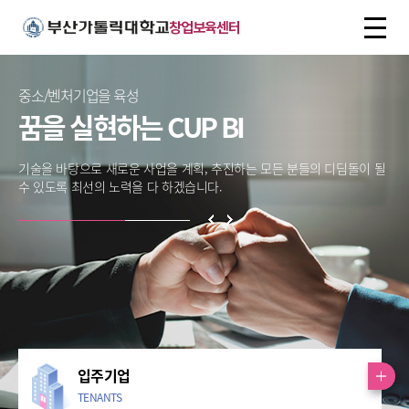
주메뉴로 가기
본문으로 가기
하단으로 가기
전
창업보육센터
체
메
뉴
중소/벤처기업을 육성
꿈을 실현하는 CUP BI
기술을 바탕으로 새로운 사업을 계획, 추진하는 모든 분들의
디딤돌이 될
수 있도록 최선의 노력을 다 하겠습니다.
입주기업
TENANTS