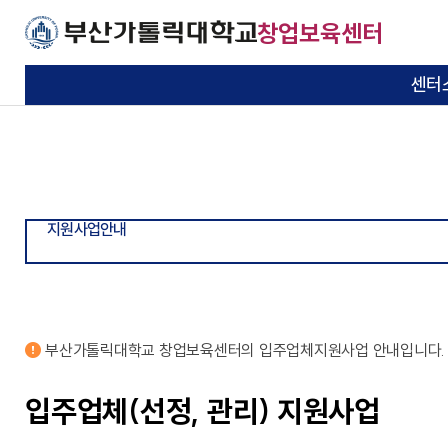
주메뉴로 가기
본문으로 가기
하단으로 가기
창업보육센터
센터
인사말
입주업체지원사업
입주안내
입주기업
공지사항
센터소개
지원사업안내
입주안내
입주기업소개
정보광장
기본이 충실한 대학
기본이 충실한 대학
기본이 충실한 대학
기본이 충실한 대학
기본이 충실한 대학
연혁
입주업체지원내역
입주절차
졸업기업
News
부산가톨릭대학교
부산가톨릭대학교
부산가톨릭대학교
부산가톨릭대학교
부산가톨릭대학교
지원사업안내
일반현황
입주문의
사업정보
조직도
자료실
부산가톨릭대학교 창업보육센터의 입주업체지원사업 안내입니다.
찾아오시는 길
관련규정
입주업체(선정, 관리) 지원사업
Q&A게시판