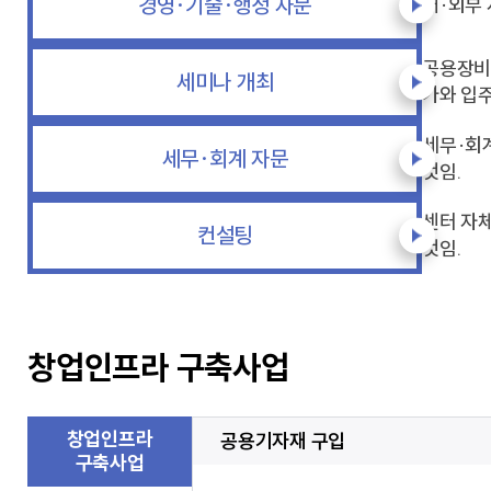
경영·기술·행정 자문
내·외부 
공용장비 
세미나 개최
가와 입주
세무·회
세무·회계 자문
것임.
센터 자
컨설팅
것임.
창업인프라 구축사업
창업인프라
공용기자재 구입
구축사업