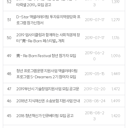
52
1,319
타락셀 2019』 모집 공고
3
D-Star 액셀러레이팅 투자유치역량강화 프
51
2019-07-17
1,279
로그램 참가신청서
2019 업사이클링과 함께하는 사회적경제 장
50
2019-07-17
1,176
터 『靑-Re:Born 페스티벌』 개최
2019-06-2
49
靑- Re:Born Festival 청년 참가자 모집
1,096
0
청년 프로그램운영 지원사업 액셀러레이팅
48
2019-05-15
1,449
프로그램 S-Dreamers 2기 참여자 모집
47
2019부산시 기술창업지원사업 모집 공고문
2019-02-20
1,472
46
2018년 지식재산권 소송보험 지원사업 안내
2018-08-24
1,499
2018-08-2
45
2018 청년혁신가 인큐베이팅 모집 공고
1,420
3