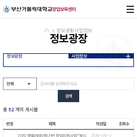
주메뉴로 가기
본문으로 가기
하단으로 가기
전
창업보육센터
체
메
뉴
정보광장
사업정보
정보광장
정보광장
사업정보
검색
총
52
개의 게시물
번호
제목
작성일
조회수
2019 액셀러레이팅기반 창업지원사업 『부스
2019-09-2