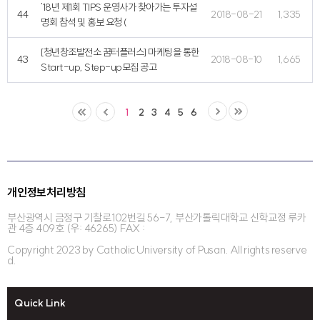
'18년 제1회 TIPS 운영사가 찾아가는 투자설
44
2018-08-21
1,335
명회 참석 및 홍보 요청 (
[청년창조발전소 꿈터플러스] 마케팅을 통한
43
2018-08-10
1,665
Start-up, Step-up모집 공고
1
2
3
4
5
6
개인정보처리방침
부산광역시 금정구 기찰로102번길 56-7, 부산가톨릭대학교 신학교정 루카
관 4층 409호 (우: 46265) FAX :
Copyright 2023 by Catholic University of Pusan. All rights reserve
d.
Quick Link