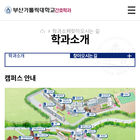
주메뉴로 가기
본문으로 가기
하단으로 가기
전
간호학과
체
메
뉴
학과소개
찾아오시는 길
학과소개
학과소개
찾아오시는 길
캠퍼스 안내