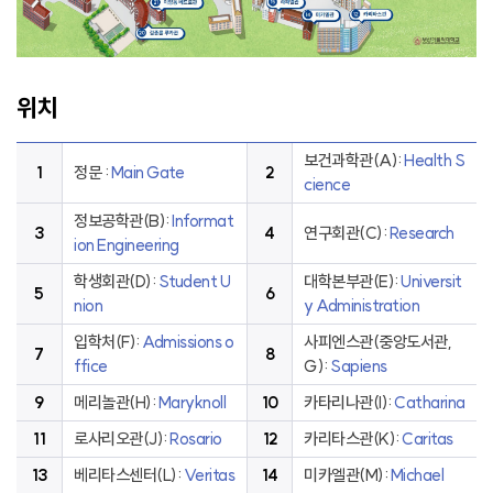
위치
보건과학관(A):
Health S
1
정문 :
Main Gate
2
cience
정보공학관(B):
Informat
3
4
연구회관(C):
Research
ion Engineering
학생회관(D):
Student U
대학본부관(E):
Universit
5
6
nion
y Administration
입학처(F):
Admissions o
사피엔스관(중앙도서관,
7
8
ffice
G):
Sapiens
9
메리놀관(H):
Maryknoll
10
카타리나관(I):
Catharina
11
로사리오관(J):
Rosario
12
카리타스관(K):
Caritas
13
베리타스센터(L):
Veritas
14
미카엘관(M):
Michael