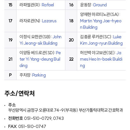
15
라파엘관(R):
Rafael
16
운동장:
Ground
양재현 마르티노관(SA):
17
라자로관(N):
Lazarus
18
Martin Yang Jae-hyeo
n Building
이정식 요한관(SB):
John
김종륜 루카관(SC):
Luke
19
20
Yi Jeong-sik Building
Kim Jong-ryun Building
이양등 베드로관(SD):
Pe
허인백 야고보관(SE):
Ja
21
ter Yi Yang-deung Buil
22
mes Heo In-baek Buildi
ding
ng
P
주차장:
Parking
주소/연락처
주소
부산광역시 금정구 오륜대로 74-9(부곡동) 부산가톨릭대학교 간호학과
전화번호
051-510-0729, 0743
FAX
051-510-0747