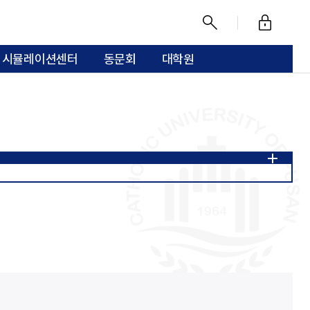
로
찾
그
기
 시뮬레이션센터
동문회
대학원
인
부능력
전공능력 교과체계도
도 입학생 ~)
성과 평가 결과
성과 평가 결과
체계