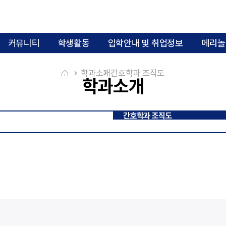
커뮤니티
학생활동
입학안내 및 취업정보
메리놀
일반대학원
학과소개
간호학과 조직도
학과소개
교과과정 이수체계도
전공능력 및 세
간호학과 조직도
대학원입학
장학금
프로그램 학습성과 평가체계 (2023학년
졸업요건
학부입학
2026학년도 2월 졸업생 프로그램 학습
2025학년도 2월 졸업생 프로그램 학습
입시안내
핵심기본간호술
핵심기본간호술 평가