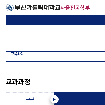
주메뉴로 가기
본문으로 가기
하단으로 가기
자율전공학부
학부소개
자율전공
교수소개
공지사항
학부소개
교육과정
교수진
커뮤니티
기본이 충실한 대학
기본이 충실한 대학
기본이 충실한 대학
기본이 충실한 대학
교육목적 및 목표
융합전공
학부소식
부산가톨릭대학교
부산가톨릭대학교
부산가톨릭대학교
부산가톨릭대학교
교육과정
찾아오시는길
자료실
사회진출영역
교과과정 이수체계도
교과과정
구분