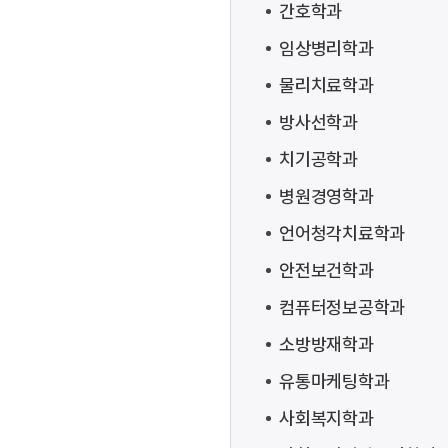
간호학과
임상병리학과
물리치료학과
방사선학과
치기공학과
병원경영학과
언어청각치료학과
안전보건학과
컴퓨터정보공학과
소방방재학과
유통마케팅학과
사회복지학과