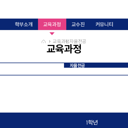
학부소개
교육과정
교수진
커뮤니티
교육과정
자율전공
교육과정
과학수사융합전공
미디어콘텐츠융합
글로컬치매관리보건융합전공
e스포
의료기기규제과학융합전공
커뮤니티
자율전공
디지털의과학융합전공
스마트국제물
1학년