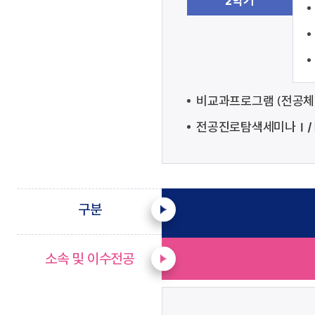
2학기
비교과프로그램 (전공체험
전공진로탐색세미나
Ⅰ/
구분
소속 및 이수전공