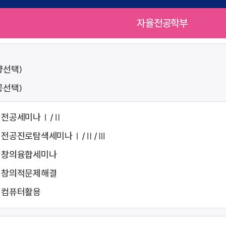
자율전공학부
양선택)
공선택)
전공세미나Ⅰ/Ⅱ
전공진로탐색세미나Ⅰ/Ⅱ/Ⅲ
창의융합세미나
창의적문제해결
컴퓨터활용