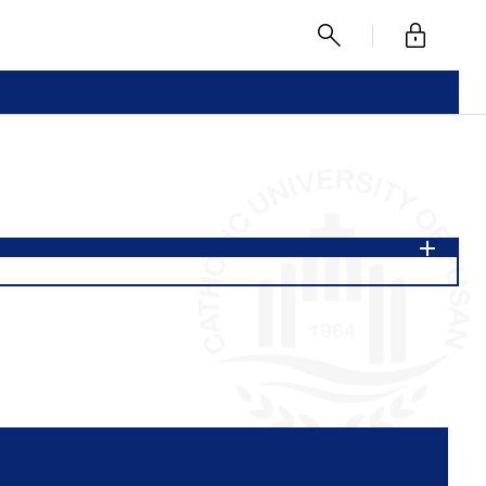
로
찾
그
기
인
전공
운동건강관리융합전공
앙트러프러너십융합전공
츠산업융합전공
미래사회안전망확보융합전공
헬스케어융합전공
지역사회현안융합전공
류전공
스마트항만물류전공
한국어문화마이크로전공