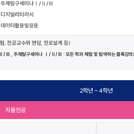
주제탐구세미나Ⅰ/Ⅱ/Ⅲ
디지털리터러시
데이터활용및응용
, 전공교수와 면담, 진로설계 등)
Ⅱ/Ⅲ , 주제탐구세미나
Ⅰ/Ⅱ/Ⅲ : 모든 학과 체험 및 탐색하는 블록강의
2학년 - 4학년
자율전공