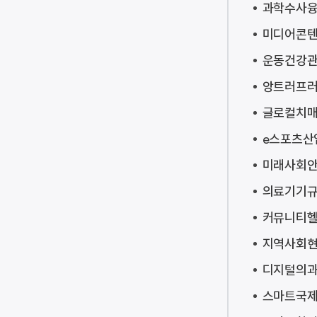
과학수사
미디어콘
운동건강
앙트러프
글로컬치
e스포츠산
미래사회
의료기기규
커뮤니티헬
지역사회현
디지털의과
스마트국제