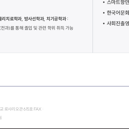
스마트항만
한국어문
물리치료학과, 방사선학과, 치기공학과 :
사회진출
전과)를 통해 졸업 및 관련 학위 취득 가능
 로사리오관 615호 FAX :
d.