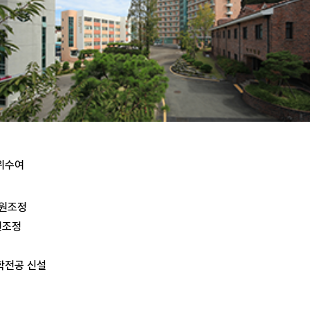
학위수여
정원조정
원조정
학전공 신설