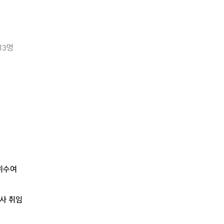
13명
위수여
사 취임