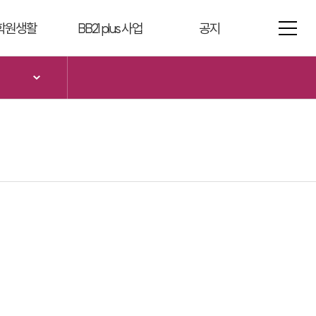
메뉴열기
학원생활
BB21 plus 사업
공지
칙/규정
사업개요
대학원소식
학제도
사업추진전략
공지사항
구지원
사업 추진체계
FAQ
학원요람
기사업 개요
명서발급
주차안내