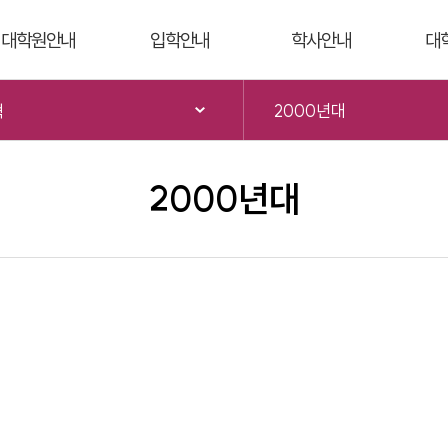
주메뉴로 가기
본문으로 가기
하단으로 가기
대학원안내
입학안내
학사안내
대
일반대학원
일반전형
학사일정
학
혁
2000년대
래복지상담대학원
외국인전형
학적
장
2000년대
학·석사연계과정전형
수강/성적
연
석·박사통합과정전형
학위취득
대
편입학전형
제양식
증
계약학과전형
학생정보시스템
학·석사연계과정
LXP
통합인재양성관리시스템