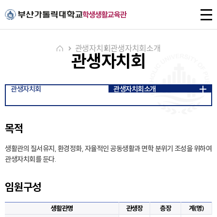
주메뉴로 가기
본문으로 가기
하단으로 가기
전
학생생활교육관
체
메
뉴
관생자치회
관생자치회소개
관생자치회
관생자치회
관생자치회소개
목적
생활관의 질서유지, 환경정화, 자율적인 공동생활과 면학 분위기 조성을 위하여
관생자치회를 둔다.
임원구성
생활관명
관생장
층장
계(명)