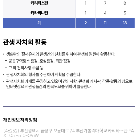
카리타스관
1
7
8
카타리나관
1
4
5
계
2
11
13
관생 자치회 활동
생활관의 질서유지와 관생간의 친화를 위하여 관생회 임원이 활동한다.
공동구역청소 점검, 호실점검, 퇴관 점검
그 외 건의사항 수렴 등
관생자치회의 행사를 주관하며 계획을 수립한다.
관생자치회 카페를 운영하고 있으며 건의사항, 관생회 게시판, 각종 활동의 장으로
인터넷상으로 관생들간의 친목도모를 위하여 활동한다.
개인정보처리방침
(46252) 부산광역시 금정구 오륜대로 74 부산가톨릭대학교 카리타스관 FA
X : 051-510-0989