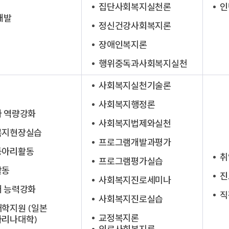
집단사회복지실천론
인
개발
정신건강사회복지론
장애인복지론
행위중독과사회복지실천
사회복지실천기술론
사회복지행정론
 역량강화
사회복지법제와실천
복지현장실습
프로그램개발과평가
동아리활동
취
프로그램평가실습
활동
진
사회복지진로세미나
 능력강화
직
사회복지진로실습
학지원 (일본
교정복지론
리나대학)