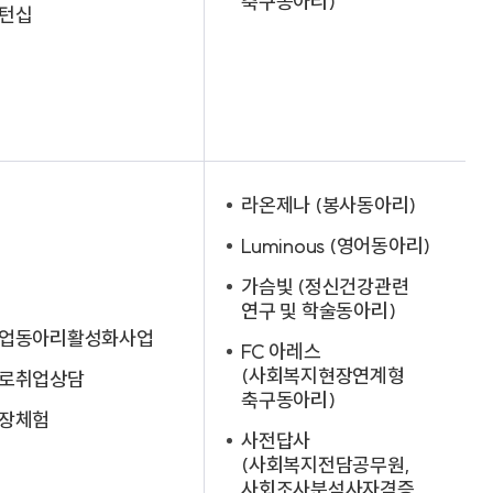
축구동아리)
턴십
라온제나 (봉사동아리)
Luminous (영어동아리)
가슴빛 (정신건강관련
연구 및 학술동아리)
업동아리활성화사업
FC 아레스
(사회복지현장연계형
로취업상담
축구동아리)
장체험
사전답사
(사회복지전담공무원,
사회조사분석사자격증