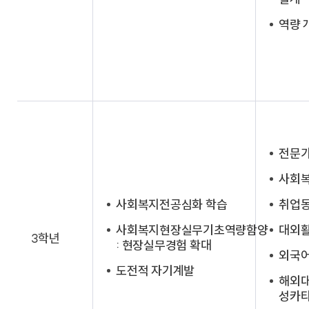
역량 
전문가
사회
사회복지전공심화 학습
취업
사회복지현장실무기초역량함양
대외
3학년
: 현장실무경험 확대
외국어
도전적 자기계발
해외대
성카타