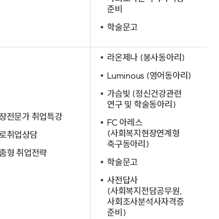
준비
학술문고
라온제나 (봉사동아리)
Luminous (영어동아리)
가슴빛 (정신건강관련
연구 및 학술동아리)
장전문가 취업특강
FC 아레스
(사회복지현장연계형
로취업상담
축구동아리)
춤형 취업전략
학술문고
사전답사
(사회복지전담공무원,
사회조사분석사자격증
준비)