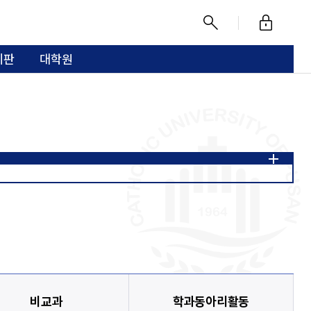
로
찾
그
기
시판
대학원
인
이수체계도
전공 핵심역량 및 세부역량
도
009
2000~2004
비교과
학과동아리활동