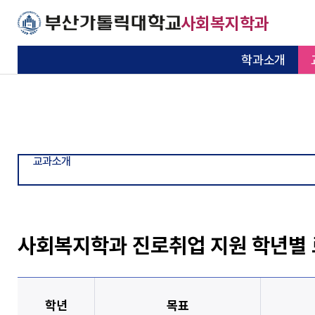
주메뉴로 가기
본문으로 가기
하단으로 가기
사회복지학과
학과소개
교육목적과 목표
교과과정
학사일정
학생회 소개
공지사항
자유게시판
일반대학원
학과소개
교과소개
학사안내
학생활동
커뮤니티
종합게시판
대학원
기본이 충실한 대학
기본이 충실한 대학
기본이 충실한 대학
기본이 충실한 대학
기본이 충실한 대학
기본이 충실한 대학
기본이 충실한 대학
학과 특성
장학제도
동아리 소개
사회복지현장실습
자원봉사
대학원
진로취업 지원 학년별
부산가톨릭대학교
부산가톨릭대학교
부산가톨릭대학교
부산가톨릭대학교
부산가톨릭대학교
부산가톨릭대학교
부산가톨릭대학교
교과소개
교수소개
교육시설
동문회 알림
수업자료실
교육 및 세미나
공지사항
연혁
졸업생 취업처
포토갤러리
취업알림
자료실
사회복지학과 진로취업 지원 학년별
진로와 취업
산학협력기관
학년
목표