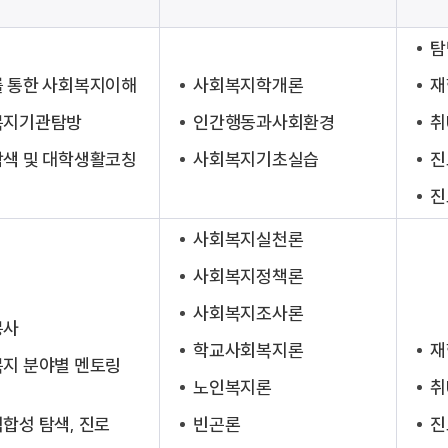
탐
 통한 사회복지이해
사회복지학개론
재
복지기관탐방
인간행동과사회환경
취
색 및 대학생활코칭
사회복지기초실습
진
진
사회복지실천론
사회복지정책론
사회복지조사론
봉사
학교사회복지론
재
지 분야별 멘토링
노인복지론
취
합성 탐색, 진로
빈곤론
진