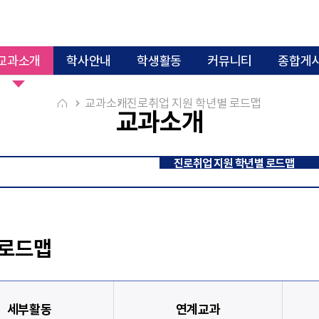
교과소개
학사안내
학생활동
커뮤니티
종합게
교과과정 이수체계도
6대 핵심역량 
일반대학원
전공역량 교과체계도
모듈형 교과과정
교과소개
진로취업 지원 학년별 로드맵
교과소개
대학원소개
교과소개
진로
장학제
 로드맵
진로취업 지원 학년별 로드맵
2015~2022
2010~2014
2005~2
졸업생 취업처
년도별 취업처
 로드맵
세부활동
연계교과