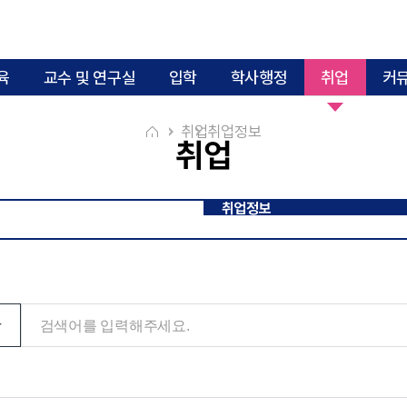
육
교수 및 연구실
입학
학사행정
취업
커
일반대학원
취업
취업정보
취업
교과과정 이수체계도
6대 핵심역량 
전공 핵심역량 및 세부역량
취업정보