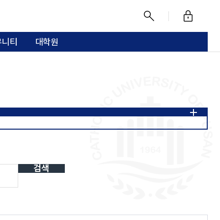
로
찾
그
기
뮤니티
대학원
인
이수체계도
전공역량 교과체계도
검색