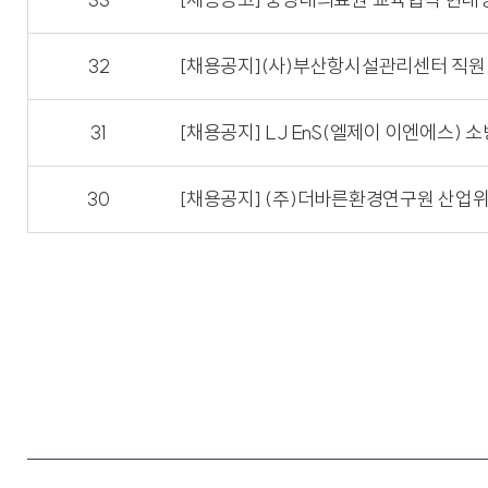
32
[채용공지](사)부산항시설관리센터 직원
31
[채용공지] LJ EnS(엘제이 이엔에스)
30
[채용공지] (주)더바른환경연구원 산업