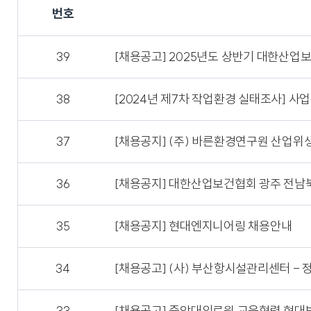
번호
39
[채용공고] 2025년도 상반기 대한산업
38
[2024년 제7차 작업환경 실태조사] 사
37
[채용공지] (주) 바른환경연구원 산업위
36
[채용공지] 대한산업보건협회 광주 전
35
[채용공지] 현대엔지니어링 채용안내
34
[채용공고] (사) 부산항시설관리센터 - 
33
[채용공고] 중앙대의료원 교육협력 현대