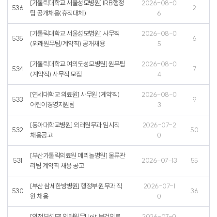
[가톨릭대학교 서울성모병원] IRB행정
2026-08-0
536
2
팀 공개채용(휴직대체)
6
[가톨릭대학교 서울성모병원] 사무직
2026-08-0
535
6
(외래원무팀/계약직) 공개채용
5
[가톨릭대학교 여의도성모병원] 원무팀
2026-08-0
534
7
(계약직) 사무직 모집
4
[연세대학교 의료원] 사무원 (계약직)
2026-08-0
533
9
어린이경영지원팀
3
[동아대학교병원] 외래원무과 임시직
2026-07-2
532
50
채용공고
0
[부산가톨릭의료원 메리놀병원] 물류관
531
2026-07-13
55
리팀 계약직 채용 공고
[부산 삼세한방병원] 행정부 원무과 직
2026-07-1
530
36
원 채용
0
[의정부성모] 외래원무Unit 보건의료
2026-07-0