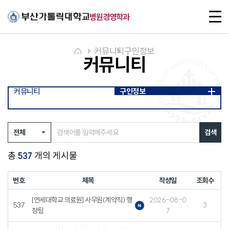
주메뉴로 가기
본문으로 가기
하단으로 가기
전
병원경영학과
체
메
뉴
커뮤니티
구인정보
커뮤니티
커뮤니티
구인정보
검색
총
개의 게시물
537
번호
제목
작성일
조회수
[연세대학교 의료원] 사무원(계약직) 행
2026-08-0
537
3
정팀
7