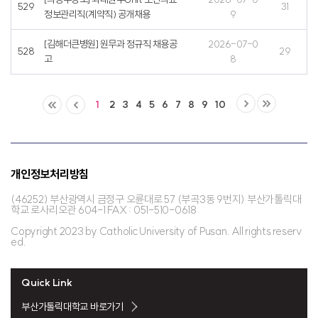
529
31
정보관리직(계약직) 공개채용
9
[김해더큰병원] 원무과 정규직 채용공
2026-07-0
528
29
고
8
1
2
3
4
5
6
7
8
9
10
개인정보처리방침
(46252) 부산광역시 금정구 오륜대로 57 (부곡3동 9번지) 부산가톨릭대
학교 로사리오관 604-1 FAX : 051-510-0618
Copyright 2023 by Catholic University of Pusan. All rights reserv
ed.
Quick Link
부산가톨릭대학교 바로가기