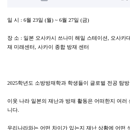
일 시
: 6
월
23
일
(
월
) ~ 6
월
27
일
(
금
)
장 소
:
일본 오사카시 쓰나미 해일 스테이션
,
오사카대
재 미래센터
,
사카이 종합 방재 센터
2025
학년도 소방방재학과 학생들이 글로벌 전공 탐방
이웃 나라 일본의 재난과 방재 활동은 어떠한지 여러
니다
.
우리나라와는 어떤 차이가 있는지 재난 상황에 어떤 