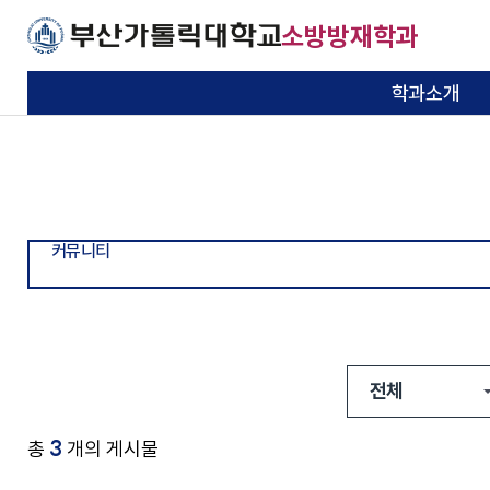
주메뉴로 가기
본문으로 가기
하단으로 가기
소방방재학과
학과소개
비전 / 교육목적 및 목표
학사일정
교수소개
학생회소개
공지사항
자격증
학과소개
교과소개
교수소개
학생활동
커뮤니티
자격증 및 취업정
보
기본이 충실한 대학
기본이 충실한 대학
기본이 충실한 대학
기본이 충실한 대학
기본이 충실한 대학
연혁
교과과정
자유게시판
취업정보
부산가톨릭대학교
부산가톨릭대학교
부산가톨릭대학교
부산가톨릭대학교
부산가톨릭대학교
기본이 충실한 대학
커뮤니티
부산가톨릭대학교
학과 경쟁력
시간표
자료실
MOU체결기관
졸업 후 진로
포토갤러리
찾아오시는 길
3
총
개의 게시물