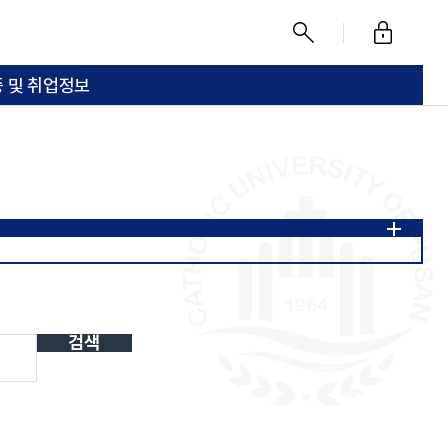
로
찾
그
기
 및 취업정보
인
검색