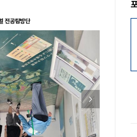
로벌 전공탐방단
다음버
튼