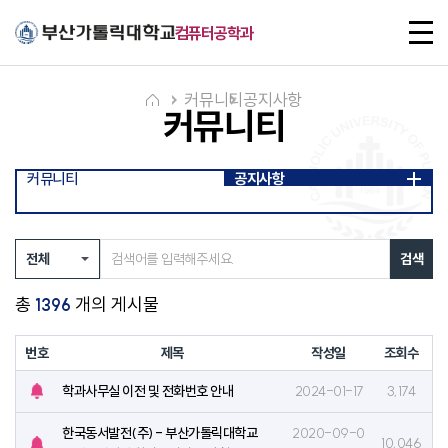
주메뉴로 가기
본문으로 가기
하단으로 가기
전
컴퓨터공학과
체
메
뉴
커뮤니티
공지사항
커뮤니티
커뮤니티
공지사항
검색
총
개의 게시물
1396
번호
제목
작성일
조회수
학과사무실 이전 및 전화번호 안내
2024-01-17
3,174
공
지
한국동서발전(주) - 부산가톨릭대학교
2020-09-0
아
10,046
공