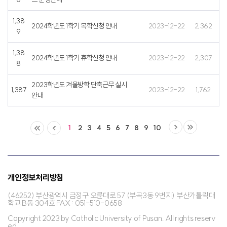
1,38
2024학년도 1학기 복학신청 안내
2023-12-22
2,362
9
1,38
2024학년도 1학기 휴학신청 안내
2023-12-22
2,307
8
2023학년도 겨울방학 단축근무 실시
1,387
2023-12-22
1,762
안내
1
2
3
4
5
6
7
8
9
10
개인정보처리방침
(46252) 부산광역시 금정구 오륜대로 57 (부곡3동 9번지) 부산가톨릭대
학교 B동 304호 FAX : 051-510-0658
Copyright 2023 by Catholic University of Pusan. All rights reserv
ed.