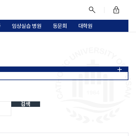
로
찾
그
기
증
임상실습 병원
동문회
대학원
인
전공능력 기반 이수체계도
터
체외진단검사실
미생물진단검사실
검색