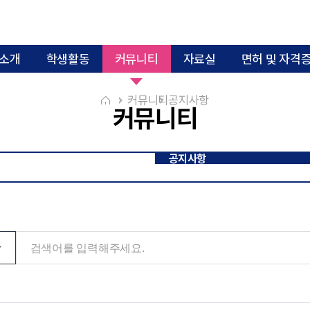
 소개
학생활동
커뮤니티
자료실
면허 및 자격
일반대학원
커뮤니티
공지사항
커뮤니티
교과과정 로드맵
교과과정 이수체계도
대학원 교과과정
전공 핵심역량 및 세부역량
공지사항
학석사 연계과정
임상생리기능검사실
진단검사연구센
대학원 공지사항
임상화학진단검사실