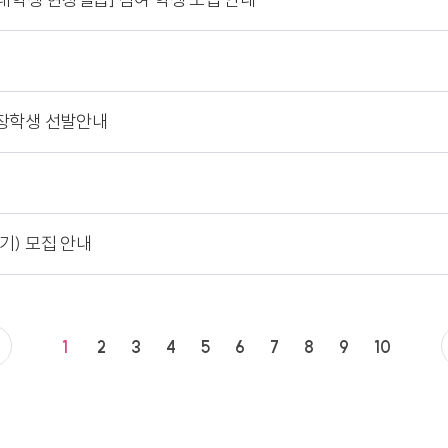
 장학생 선발안내
기) 모집 안내
1
2
3
4
5
6
7
8
9
10