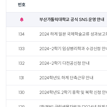
번호
부산가톨릭대학교 공식 SNS 운영 안내
공
지
아
134
2024 하계 일본 국제학술교류 성과보고
이
콘
133
2024-2학기 임상병리학과 수강신청 안
132
2024-2학기 다전공신청 안내
131
2024학년도 하계 단축근무 안내
130
2024학년도 2학기 휴학 및 복학 신청 안
129
[환경부] 국립생물자원관 [2024년 하계