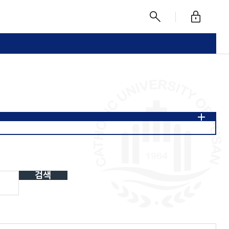
로
찾
그
기
인
전공
운동건강관리융합전공
앙트러프러너십융합전공
츠산업융합전공
미래사회안전망확보융합전공
헬스케어융합전공
지역사회현안융합전공
류전공
스마트항만물류전공
한국어문화마이크로전공
검색