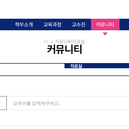
학부소개
교육과정
교수진
커뮤니티
커뮤니티
자료실
커뮤니티
과학수사융합전공
미디어콘텐츠융합
글로컬치매관리보건융합전공
e스포
의료기기규제과학융합전공
커뮤니티
자료실
디지털의과학융합전공
스마트국제물