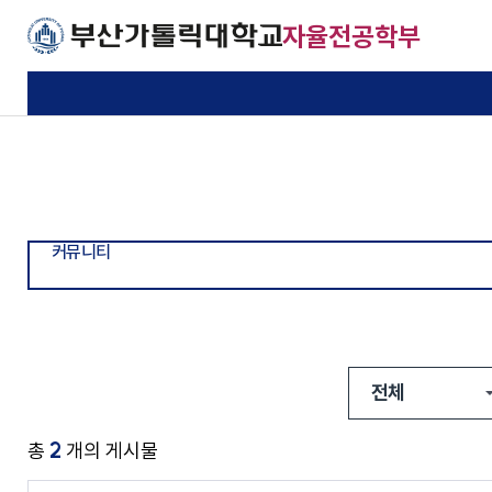
주메뉴로 가기
본문으로 가기
하단으로 가기
자율전공학부
학부소개
자율전공
교수소개
공지사항
학부소개
교육과정
교수진
커뮤니티
기본이 충실한 대학
기본이 충실한 대학
기본이 충실한 대학
기본이 충실한 대학
교육목적 및 목표
융합전공
학부소식
부산가톨릭대학교
부산가톨릭대학교
부산가톨릭대학교
부산가톨릭대학교
커뮤니티
찾아오시는길
자료실
사회진출영역
교과과정 이수체계도
2
총
개의 게시물