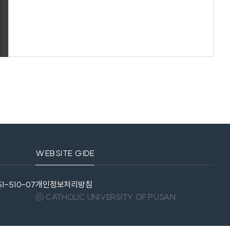
WEBSITE GIDE
1-510-07
개인정보처리방침
ⓒ CATHOLIC UNIVERSITY OF PUSAN.