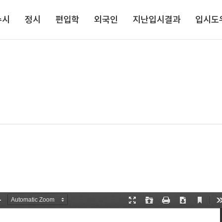
주메뉴로 가기
본문으로 가기
하단으로 가기
수시
정시
편입학
외국인
지난입시결과
입시도