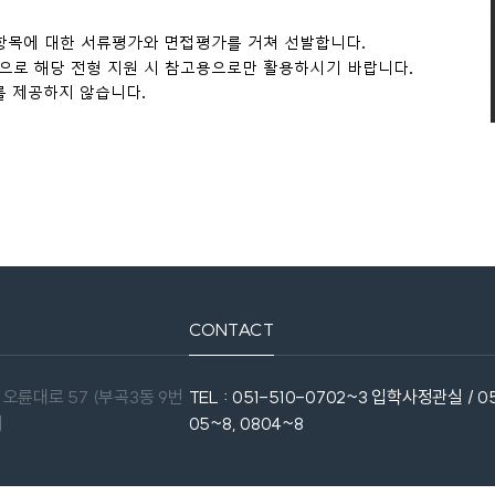
CONTACT
 오륜대로 57 (부곡3동 9번
TEL : 051-510-0702~3 입학사정관실 / 05
처
05~8, 0804~8