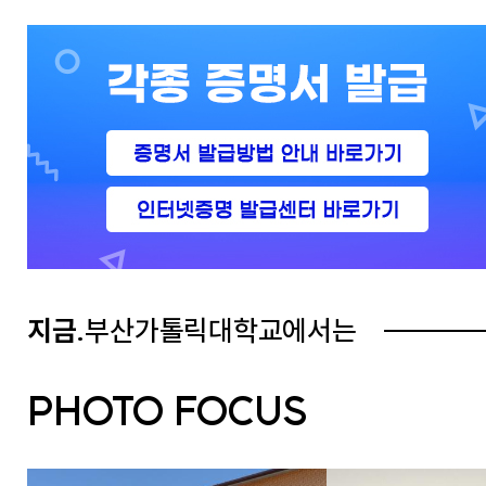
교가
사회복지상담심리학과
상담심리학과
간호과학연구소
글로벌한국학부
보건과학연구소
교내전화번호
미래설계융합학부
병원경영컨설팅연구소
응용과학연구소
경영사회복지연구소
행정부서
인문학연구소
대학/학과
신앙과삶연구소
기타
대학중점융합연구소
교양교육연구소
지금.
부산가톨릭대학교에서는
창업지원단
(창업보육센터)
PHOTO FOCUS
사회공헌단