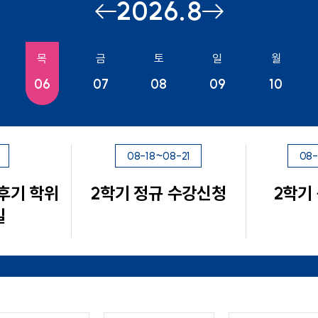
2026.8
이전
다음
달
달
목
금
토
일
월
06
07
08
09
10
08-18~08-21
08
 후기 학위
2학기 정규 수강신청
2학기
일