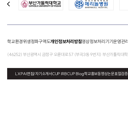
이
전
버
튼
학교환경위생정화구역도
개인정보처리방침
영상정보처리기기운영관
(46252) 부산광역시 금정구 오륜대로 57 (부곡3동 9번지) 부산가톨릭대
LXP
AI면접/자기소개서
CUP IRB
CUP Blog
학교홍보동영상
논문표절검증