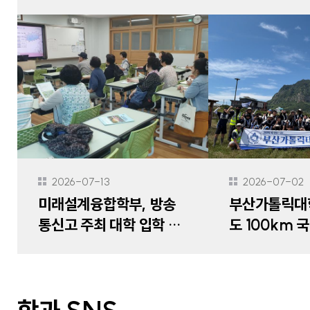
기금 매월 10
기부’ 약정
2026-07-13
2026-07-02
미래설계융합학부, 방송
부산가톨릭대학
통신고 주최 대학 입학 박
도 100km 
람회 참가
료