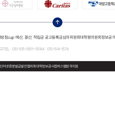
top
리방침
cup 예산, 결산, 적립금 공고
등록금심의위원회
대학평의원회
정보공
학교
TEL : 051-515-5811~5
FAX : 051-514-1576
인터넷증명발급
발전협의회
대학정보공시
캠퍼스맵
원격지원