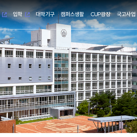
새
새
창
창
열
열
입학
대학기구
캠퍼스생활
CUP광장
국고사업
림
림
새창열림
새창열림
-UIS)
개교 기념 사업
보건과학대학
대학본부
학생편의정보안내
알립니다
지역혁신중심 대학지원체계(RISE)
대학이
학사학
부속시
학생자
임상병리학과
교무처
학생생활교육관(기숙사)
일반공지
교육 헌
임상병
중앙도서
총학생
물리치료학과
학생처
식당&매점
학사공지
대학이
물리치
정보전
동아리
방사선학과
기획처
식단표
장학공지
중장기 
방사선
신문사
치기공학과
사무처
CUP GYM
행사모집
특성화
치기공
방송국
병원경영학과
교목처
인터넷증명발급
언론보도
병원경
학생생
언어청각치료학과
입학처
국제학생증발급신청
포토포커스
예비군
규정집
대학요
산업안전보건학과
국제교류처
서울디지털대학교
취업정보
성서교
연구처
Office 365
연구정보
학생상
개인정보 목적 외 이용 및 제3자
터
교양대학
자율전
제공
교수학
건강증
진로취
인성교양학부
자율전
협력교육기관
협력연