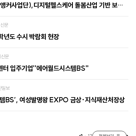
부산가톨릭대 산학교육센터(앵커사업단),디지털헬스케어 돌봄산업 기반 보건복지인력 재직자 교육 실시
수신문
7학년도 수시 박람회 현장
제신문
터 입주기업''에어월드시스템BS''
산일보
BS’, 여성발명왕 EXPO 금상·지식재산처장상