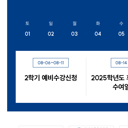
토
일
월
화
수
01
02
03
04
05
08-06~08-11
08-14
2학기 예비수강신청
2025학년도
수여