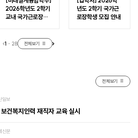
[미래설계융합학부]
[입학처] 2026학
2026학년도 2학기
년도 2학기 국가근
교내 국가근로장학
로장학생 모집 안내
생 모집 안내
1
·
28
전체보기
이
다
전
음
버
버
튼
튼
전체보기
산일보
 보건복지인력 재직자 교육 실시
제신문