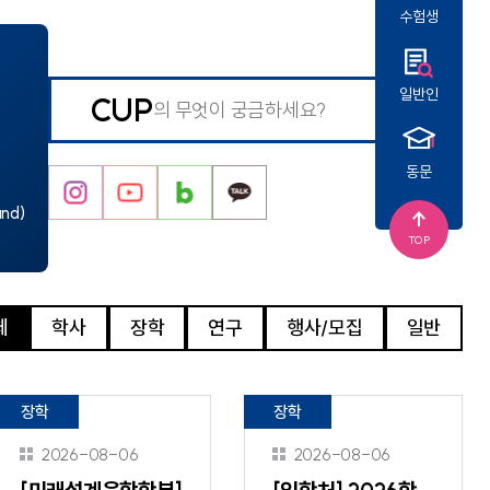
수험생
회사연구소
산학협력단
산학협력센터
보동영상
현장실습지원센터
일반인
검색버
공동기기센터
CUP
기업지원센터
보동영상
튼
부산가톨릭상담센터
라파엘노인데이케어센터
동문
언어청각임상센터
인
유
네
카
호스피스완화케어센터
스
튜
이
카
und)
AI융합센터
방사선능분석센터
타
브
버
오
TOP
진단검사연구센터
그
블
채
체외진단의료기기 실증지원센터
전문방사선사교육센터
램
로
널
치과기술혁신센터
체
학사
장학
연구
행사/모집
일반
적정기술연구소
그
인권성평등센터
KS바이오분석센터
사상여성인력개발센터
부산강서구정신건강복지센터
새창열림
장학
장학
복이음센터
2026-08-06
2026-08-06