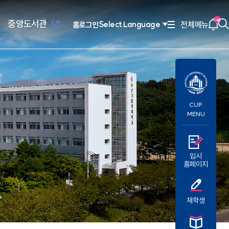
새
창
열
알
145
중앙도서관
전체메뉴
Select Language
홈
로그인
찾
림
림
기
새창열
념
위특별과정(야간)
설
치기구
고교교육기여대학지원사업
연혁/발전사
응용과학대학
부설교육기관
인터넷증명발급
장
리학과
관(사피엔스관)
회
2010년대 ~ 현재
환경공학과
평생교육원
CUP
념
료학과
산원
연합회
2000년대 ~ 2009
환경행정학과
국제교육원
MENU
발전 계획
학과
1990 ~ 1999
컴퓨터공학과
계획
학과
1960 ~ 1989
소프트웨어학과
영학과
활교육관
컴퓨터정보공학과
대대
소방방재학과
새창열
람
학교법인성모학원
육원
입시
담·장애소수학생지원센
홈페이지
공학부
습개발센터
진센터
창업지원센터
공학부
재학생
구소
산학협력단