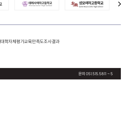
다
음
버
튼
개
대학자체평가
교육만족도조사결과
문의 051.515.5811 ~ 5