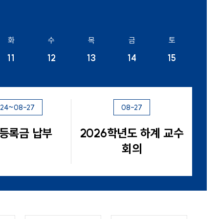
화
수
목
금
토
일
11
12
13
14
15
16
-24~08-27
08-27
 등록금 납부
2026학년도 하계 교수
회의