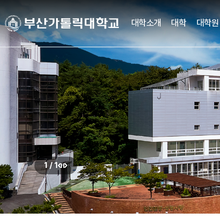
주메뉴로 가기
본문으로 가기
하단으로 가기
대학소개
대학
대학원
대학소개
대학
대학기구
캠퍼스생활
CUP광장
국고사업
총장실
간호대학
대학조직
학사정보
CUP 광장
대학혁신지원사업(CUP
새로운 도전을 향한 걸음에
새로운 도전을 향한 걸음에
새로운 도전을 향한 걸음에
새로운 도전을 향한 걸음에
새로운 도전을 향한 걸음에
새로운 도전을 향한 걸음에
약력
간호학과
학사일정
학생행사
발맞춰 함께하는 대학교
발맞춰 함께하는 대학교
발맞춰 함께하는 대학교
발맞춰 함께하는 대학교
발맞춰 함께하는 대학교
발맞춰 함께하는 대학교
취임사
노인복지보건학과
학사정보시스템
FAQ
통합인재양성관리시스템
Q&A
LXP
자유게시판
학사안내
언론영상게시판
비교과가이드북
학교상징
비교과 월별 계획
온라인 서식
1
/
1
심볼마크
정
사회과학대학
이
전용컬러
지
로고타입
전
시그니처
경영학과
버
앰블램
유통마케팅학과
UI메뉴얼
경영정보학과
튼
부설연구소
학교상징
사회복지학과