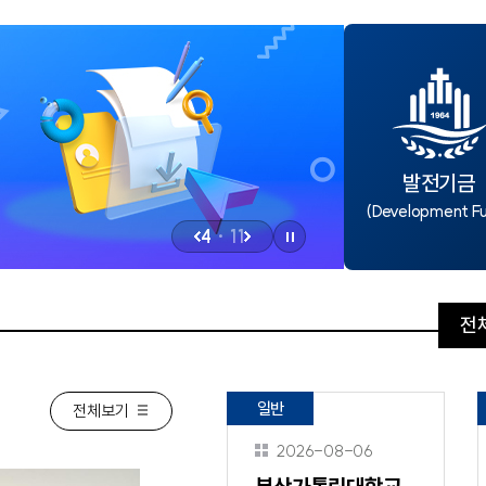
음악교육원
부산교
부산가톨릭신학원
찾아오시는길
학교홍
교통안내
학교홍
캠퍼스 맵
발전기금
(Development F
4
·
11
정
이
다
지
전
음
버
버
전
새창열림
새창열림
발전협의회사무국
비서실
튼
튼
전
새창열림
일반
대학통합성과관리센터
중독회
전체보기
체
2026-08-06