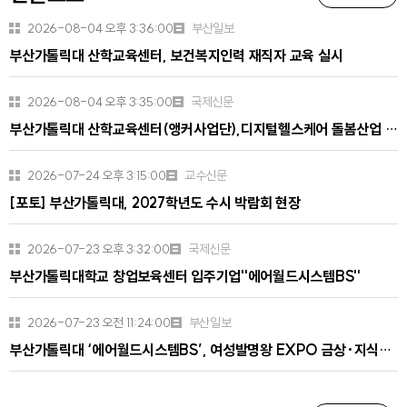
버
버
2026-08-04 오후 3:36:00
부산일보
튼
튼
부산가톨릭대 산학교육센터, 보건복지인력 재직자 교육 실시
2026-08-04 오후 3:35:00
국제신문
부산가톨릭대 산학교육센터(앵커사업단),디지털헬스케어 돌봄산업 기반 보건복지인력 재직자 교육 실시
2026-07-24 오후 3:15:00
교수신문
[포토] 부산가톨릭대, 2027학년도 수시 박람회 현장
2026-07-23 오후 3:32:00
국제신문
부산가톨릭대학교 창업보육센터 입주기업''에어월드시스템BS''
2026-07-23 오전 11:24:00
부산일보
부산가톨릭대 ‘에어월드시스템BS’, 여성발명왕 EXPO 금상·지식재산처장상