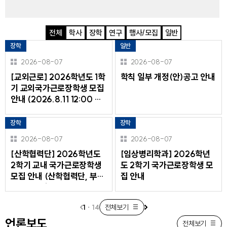
전체
학사
장학
연구
행사/모집
일반
전
장학
일반
체
2026-08-07
2026-08-07
[교외근로] 2026학년도 1학
학칙 일부 개정(안)공고 안내
기 교외국가근로장학생 모집
안내 (2026.8.11 12:00 ~
8.18 12:00)
장학
장학
2026-08-07
2026-08-07
[산학협력단] 2026학년도
[임상병리학과] 2026학년
2학기 교내 국가근로장학생
도 2학기 국가근로장학생 모
모집 안내 (산학협력단, 부산
집 안내
가톨릭상담센터)
1
·
14
전체보기
이
다
언론보도
전체보기
전
음