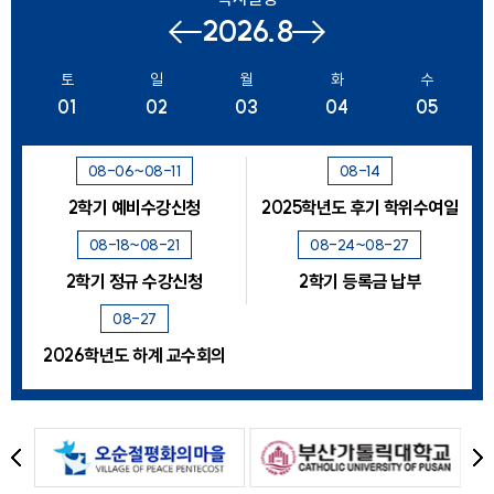
2026.8
이전
다음
달
달
토
일
월
화
수
01
02
03
04
05
08-06~08-11
08-14
2학기 예비수강신청
2025학년도 후기 학위수여일
08-18~08-21
08-24~08-27
2학기 정규 수강신청
2학기 등록금 납부
08-27
2026학년도 하계 교수회의
이
다