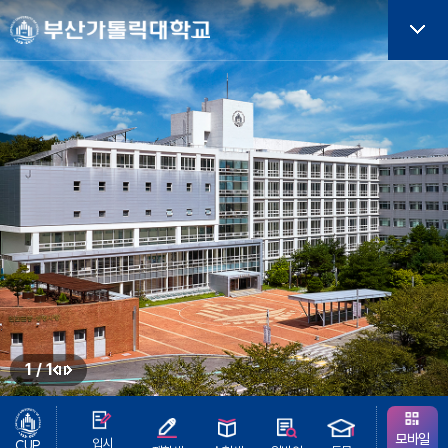
주메뉴로 가기
본문으로 가기
하단으로 가기
버튼
1
/
1
정
이
지
전
버
모바일
입시
CUP