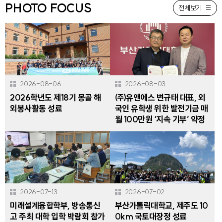
PHOTO FOCUS
전체보기
2026-08-06
2026-08-03
2026학년도 제18기 몽골 해
㈜유앤에스 변규태 대표, 외
외봉사활동 성료
국인 유학생 위한 발전기금 매
월 100만원 ‘지속 기부’ 약정
2026-07-13
2026-07-02
미래설계융합학부, 방송통신
부산가톨릭대학교, 제주도 10
고 주최 대학 입학 박람회 참가
0km 국토대장정 성료