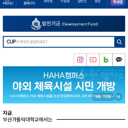
재학생
수험생
일반인
동문
학생증
MENU
홈페이지
튼
발전기금
(Development Fund)
검색
CUP
버튼
인
유
네
카
스
튜
이
카
타
브
버
오
그
블
채
램
로
널
4
·
10
그
정
이
다
지
전
음
지금.
버
버
부산가톨릭대학교에서는
튼
튼