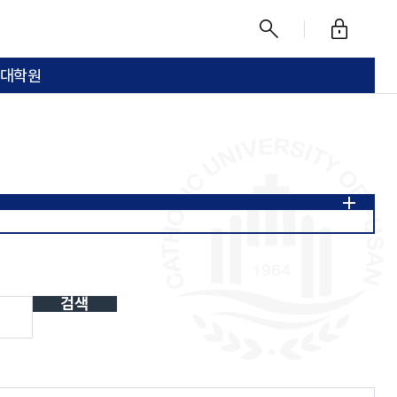
로
찾
그
기
대학원
인
이수체계도
전공 핵심역량 및 세부역량
검색