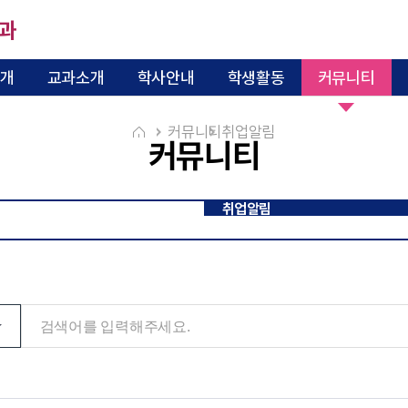
과
개
교과소개
학사안내
학생활동
커뮤니티
교과과정 이수체계도
6대 핵심역량 
미래복지상담대학원
전공역량 교과체계도
커뮤니티
취업알림
커뮤니티
소개
교육과정
강점
자격증 및 진로
취업알림