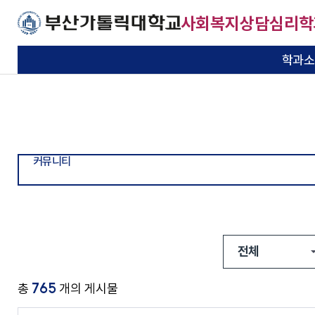
주메뉴로 가기
본문으로 가기
하단으로 가기
사회복지상담심리학
학과소
교육목적과 목표
교과과정
학사일정
학생회 소개
공지사항
미래복지상담대학원
학과소개
교과소개
학사안내
학생활동
커뮤니티
대학원
기본이 충실한 대학
기본이 충실한 대학
기본이 충실한 대학
기본이 충실한 대학
기본이 충실한 대학
기본이 충실한 대학
교수소개
장학제도
동아리 소개
사회복지현장실습
전공소개
부산가톨릭대학교
부산가톨릭대학교
부산가톨릭대학교
부산가톨릭대학교
부산가톨릭대학교
부산가톨릭대학교
커뮤니티
연혁
교육시설
졸업생 동정
산학협력기관
공지사항
진로와 취업
앨범자료실
수업자료실
자료실
학과 홍보영상
자원봉사
자유게시판
찾아오시는 길
취업알림
765
총
개의 게시물