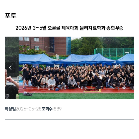
포토
2026년 3~5월 오륜골 체육대회 물리치료학과 종합우승
이전
다음
버튼
버튼
2026-05-28
1889
작성일
조회수