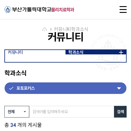
주메뉴로 가기
본문으로 가기
하단으로 가기
전
물리치료학과
체
메
뉴
커뮤니티
학과소식
커뮤니티
커뮤니티
학과소식
학과소식
검색
총
개의 게시물
34