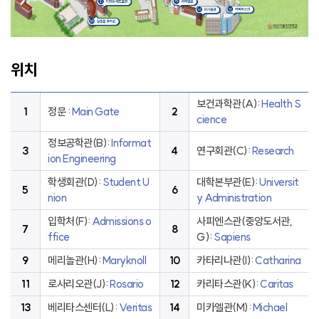
위치
보건과학관(A):
Health S
1
정문 :
Main Gate
2
cience
정보공학관(B):
Informat
3
4
연구회관(C):
Research
ion Engineering
학생회관(D):
Student U
대학본부관(E):
Universit
5
6
nion
y Administration
입학처(F):
Admissions o
사피엔스관(중앙도서관,
7
8
ffice
G):
Sapiens
9
메리놀관(H):
Maryknoll
10
카타리나관(I):
Catharina
11
로사리오관(J):
Rosario
12
카리타스관(K):
Caritas
13
베리타스센터(L):
Veritas
14
미카엘관(M):
Michael