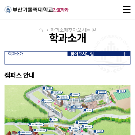
주메뉴로 가기
본문으로 가기
하단으로 가기
전
간호학과
체
메
뉴
학과소개
찾아오시는 길
학과소개
학과소개
찾아오시는 길
캠퍼스 안내