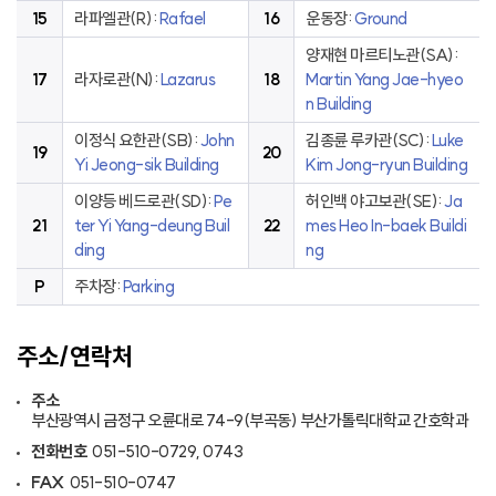
15
라파엘관(R):
Rafael
16
운동장:
Ground
양재현 마르티노관(SA):
17
라자로관(N):
Lazarus
18
Martin Yang Jae-hyeo
n Building
이정식 요한관(SB):
John
김종륜 루카관(SC):
Luke
19
20
Yi Jeong-sik Building
Kim Jong-ryun Building
이양등 베드로관(SD):
Pe
허인백 야고보관(SE):
Ja
21
ter Yi Yang-deung Buil
22
mes Heo In-baek Buildi
ding
ng
P
주차장:
Parking
주소/연락처
주소
부산광역시 금정구 오륜대로 74-9(부곡동) 부산가톨릭대학교 간호학과
전화번호
051-510-0729, 0743
FAX
051-510-0747