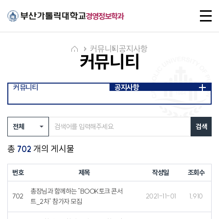
주메뉴로 가기
본문으로 가기
하단으로 가기
전
경영정보학과
체
메
뉴
커뮤니티
공지사항
커뮤니티
커뮤니티
공지사항
검색
총
개의 게시물
702
번호
제목
작성일
조회수
총장님과 함께하는 "BOOK토크 콘서
702
2021-11-01
1,910
트_2차" 참가자 모집