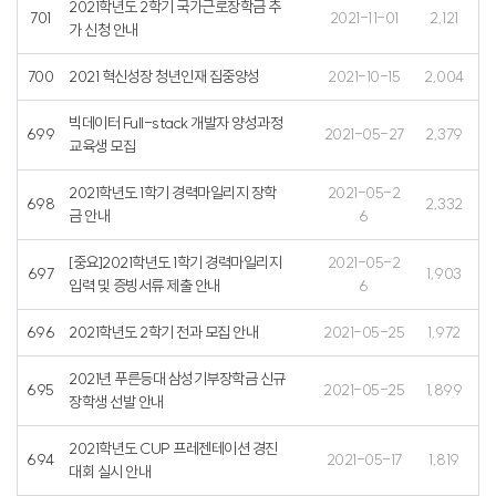
2021학년도 2학기 국가근로장학금 추
701
2021-11-01
2,121
가 신청 안내
700
2021 혁신성장 청년인재 집중양성
2021-10-15
2,004
빅데이터 Full-stack 개발자 양성과정
699
2021-05-27
2,379
교육생 모집
2021학년도 1학기 경력마일리지 장학
2021-05-2
698
2,332
금 안내
6
[중요]2021학년도 1학기 경력마일리지
2021-05-2
697
1,903
입력 및 증빙서류 제출 안내
6
696
2021학년도 2학기 전과 모집 안내
2021-05-25
1,972
2021년 푸른등대 삼성기부장학금 신규
695
2021-05-25
1,899
장학생 선발 안내
2021학년도 CUP 프레젠테이션 경진
694
2021-05-17
1,819
대회 실시 안내