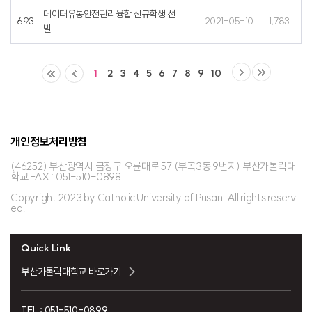
데이터유통안전관리융합 신규학생 선
693
2021-05-10
1,783
발
1
2
3
4
5
6
7
8
9
10
개인정보처리방침
(46252) 부산광역시 금정구 오륜대로 57 (부곡3동 9번지) 부산가톨릭대
학교 FAX : 051-510-0898
Copyright 2023 by Catholic University of Pusan. All rights reserv
ed.
Quick Link
부산가톨릭대학교 바로가기
TEL : 051-510-0899