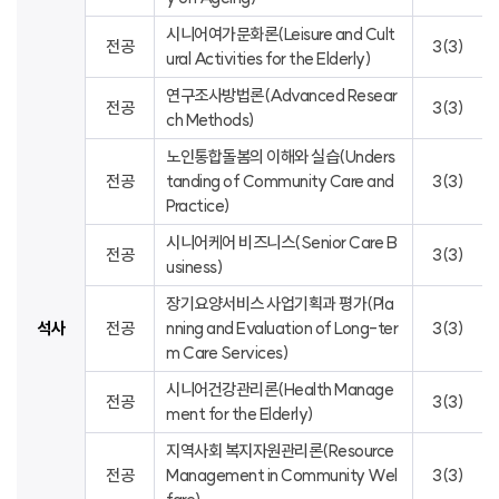
시니어여가문화론(Leisure and Cult
전공
3(3)
ural Activities for the Elderly)
연구조사방법론(Advanced Resear
전공
3(3)
ch Methods)
노인통합돌봄의 이해와 실습(Unders
전공
tanding of Community Care and
3(3)
Practice)
시니어케어 비즈니스(Senior Care B
전공
3(3)
usiness)
장기요양서비스 사업기획과 평가(Pla
석사
전공
nning and Evaluation of Long-ter
3(3)
m Care Services)
시니어건강관리론(Health Manage
전공
3(3)
ment for the Elderly)
지역사회 복지자원관리론(Resource
전공
Management in Community Wel
3(3)