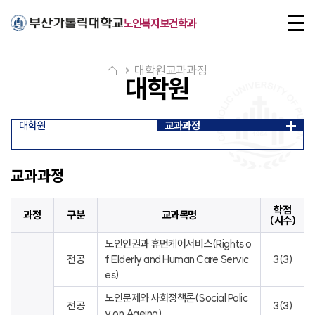
주메뉴로 가기
본문으로 가기
하단으로 가기
전
노인복지보건학과
체
메
뉴
대학원
교과과정
대학원
대학원
교과과정
교과과정
학점
과정
구분
교과목명
(시수)
노인인권과 휴먼케어서비스(Rights o
전공
f Elderly and Human Care Servic
3(3)
es)
노인문제와 사회정책론(Social Polic
전공
3(3)
y on Ageing)